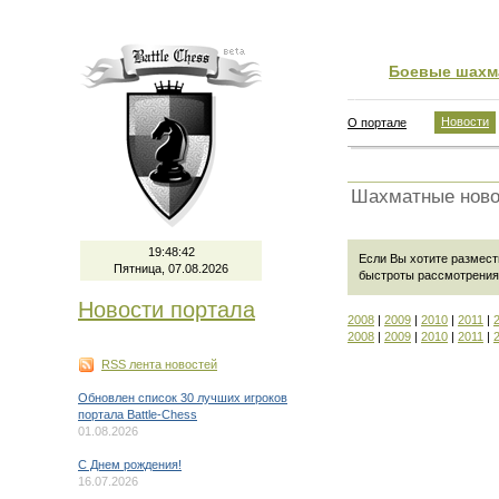
Боевые шахм
Новости
О портале
Шахматные ново
19:48:42
Если Вы хотите размест
Пятница, 07.08.2026
быстроты рассмотрения
Новости портала
2008
|
2009
|
2010
|
2011
|
2008
|
2009
|
2010
|
2011
|
RSS лента новостей
Обновлен список 30 лучших игроков
портала Battle-Chess
01.08.2026
C Днем рождения!
16.07.2026