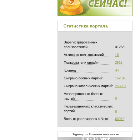
Статистика портала
Зарегистрированных
пользователей:
41268
Активных пользователей:
16
Пользователи онлайн:
2911
Команд:
44
Сыграно боевых партий:
162816
Сыграно классических партий:
253097
Незавершенных боевых
партий:
0
Незавершенных классических
партий:
0
Боевых расстановок в базе:
63919