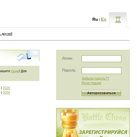
Ru
En
|
ь друзей
Логин:
Пароль:
 пишите
сюда
! Для
Забыли пароль??
Регистрация
|
2026
|
2026