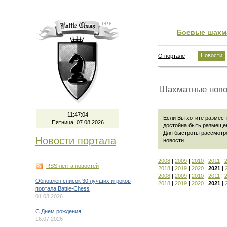
Боевые шахм
Новости
О портале
Шахматные ново
11:47:04
Если Вы хотите размести
Пятница, 07.08.2026
достойна быть размеще
Для быстроты рассмотр
Новости портала
новости
.
2008
|
2009
|
2010
|
2011
|
RSS лента новостей
2018
|
2019
|
2020
|
2021
|
2008
|
2009
|
2010
|
2011
|
Обновлен список 30 лучших игроков
2018
|
2019
|
2020
|
2021
|
портала Battle-Chess
01.08.2026
C Днем рождения!
16.07.2026