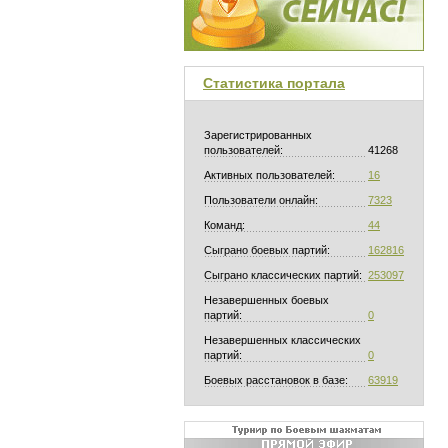
Статистика портала
Зарегистрированных
пользователей:
41268
Активных пользователей:
16
Пользователи онлайн:
7323
Команд:
44
Сыграно боевых партий:
162816
Сыграно классических партий:
253097
Незавершенных боевых
партий:
0
Незавершенных классических
партий:
0
Боевых расстановок в базе:
63919