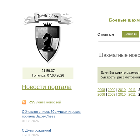
Боевые шахм
Новости
О портале
Шахматные ново
21:59:38
Если Вы хотите размест
Пятница, 07.08.2026
быстроты рассмотрения
Новости портала
2008
|
2009
|
2010
|
2011
|
2008
|
2009
|
2010
|
2011
|
RSS лента новостей
Обновлен список 30 лучших игроков
портала Battle-Chess
01.08.2026
C Днем рождения!
16.07.2026