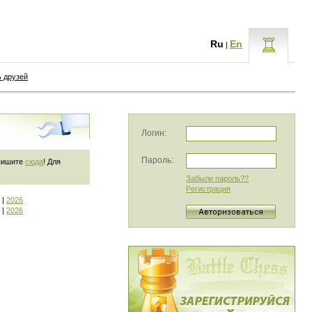
Ru
En
|
ь друзей
Логин:
Пароль:
 пишите
сюда
! Для
Забыли пароль??
Регистрация
|
2026
|
2026