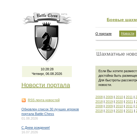
Боевые шахм
Новости
О портале
Шахматные ново
10:28:29
Если Вы хотите размести
Четверг, 06.08.2026
достойна быть размеще
Для быстроты рассмотр
Новости портала
новости
.
2008
|
2009
|
2010
|
2011
|
RSS лента новостей
2018
|
2019
|
2020
|
2021
|
2008
|
2009
|
2010
|
2011
|
Обновлен список 30 лучших игроков
2018
|
2019
|
2020
|
2021
|
портала Battle-Chess
01.08.2026
C Днем рождения!
16.07.2026