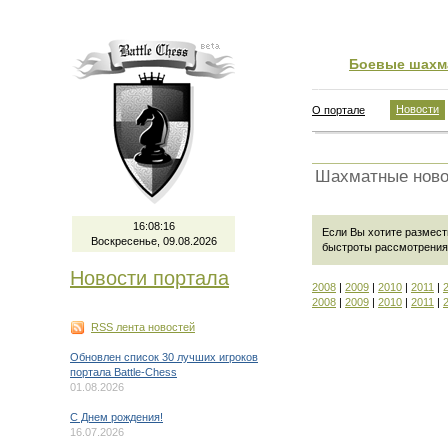
Боевые шахм
Новости
О портале
Шахматные ново
16:08:16
Если Вы хотите размест
Воскресенье, 09.08.2026
быстроты рассмотрения
Новости портала
2008
|
2009
|
2010
|
2011
|
2008
|
2009
|
2010
|
2011
|
RSS лента новостей
Обновлен список 30 лучших игроков
портала Battle-Chess
01.08.2026
C Днем рождения!
16.07.2026