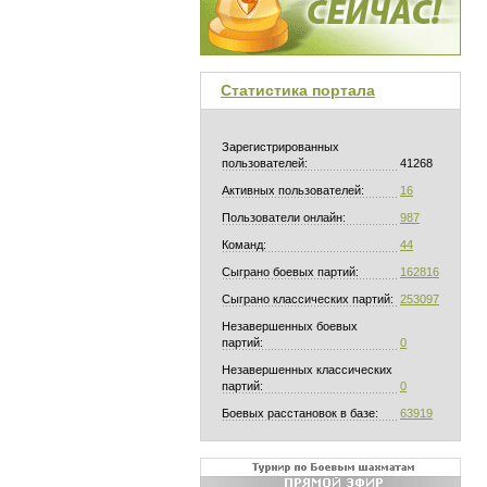
Статистика портала
Зарегистрированных
пользователей:
41268
Активных пользователей:
16
Пользователи онлайн:
987
Команд:
44
Сыграно боевых партий:
162816
Сыграно классических партий:
253097
Незавершенных боевых
партий:
0
Незавершенных классических
партий:
0
Боевых расстановок в базе:
63919