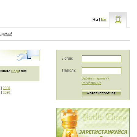
Ru
En
|
ь друзей
Логин:
Пароль:
 пишите
сюда
! Для
Забыли пароль??
Регистрация
|
2026
|
2026