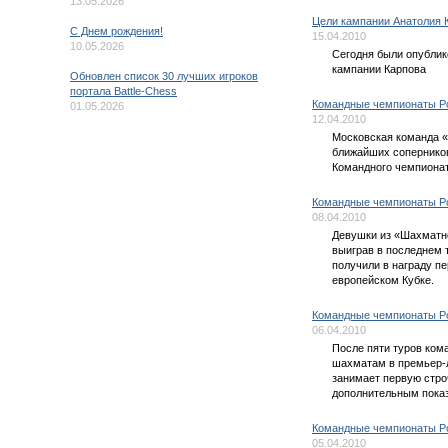
13.05.2026
Цели кампании Анатолия 
C Днем рождения!
15.04.2010
10.05.2026
Сегодня были опубли
кампании Карпова
Обновлен список 30 лучших игроков
портала Battle-Chess
Командные чемпионаты Р
01.05.2026
12.04.2010
Московская команда «
ближайших соперников
Командного чемпионат
Командные чемпионаты Ро
08.04.2010
Девушки из «Шахматн
выиграв в последнем 
получили в награду п
европейском Кубке.
Командные чемпионаты Ро
06.04.2010
После пяти туров ком
шахматам в премьер-
занимает первую стро
дополнительным пока
Командные чемпионаты Ро
05.04.2010