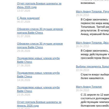
возможных.
Отчет портала Боевые шахматы за
Июнь 2026 года
13.07.2026
Матч Ананд-Топалов. Раун
29.04.2010
C Днем рождения!
В Софии закончились 
06.07.2026
первенство мира меж
Топаловым. Третий ра
Обновлен список 30 лучших игроков
результатом. В четве
портала Battle-Chess
Ананд, игравший бел
01.07.2026
Матч Ананд-Топалов. Два 
Обновлен список 30 лучших игроков
26.04.2010
портала Battle-Chess
В Софии закончились 
29.06.2026
между действующим 
гроссмейстером Весе
Поздравляем новых членов клуба
Battle Chess
27.06.2026
Выборы президента. Борь
22.04.2010
Поздравляем новых членов клуба
Страсти вокруг выбор
Battle Chess
более накаляются.
14.06.2026
Матч Ананд-Топалов
Поздравляем новых членов клуба
20.04.2010
Battle Chess
23.05.2026
С 21 апреля по 12 ма
состояться долгождан
Отчет портала Боевые шахматы за
действующим чемпио
Апрель 2026 года
болгарским гроссмей