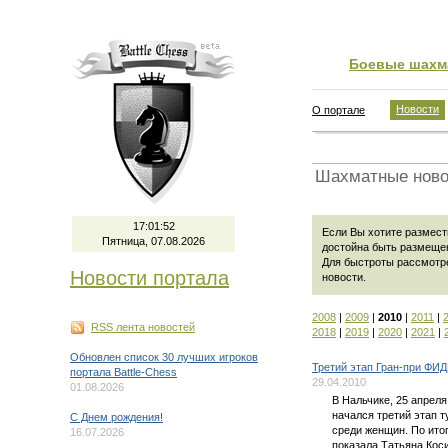
Боевые шахм
Новости
О портале
Шахматные ново
17:01:52
Если Вы хотите размести
Пятница, 07.08.2026
достойна быть размеще
Для быстроты рассмотр
Новости портала
новости
.
2008
|
2009
|
2010
|
2011
|
RSS лента новостей
2018
|
2019
|
2020
|
2021
|
Обновлен список 30 лучших игроков
Третий этап Гран-при ФИД
портала Battle-Chess
29.04.2010
01.08.2026
В Нальчике, 25 апреля
начался третий этап 
C Днем рождения!
среди женщин. По ито
16.07.2026
показала Татьяна Коси