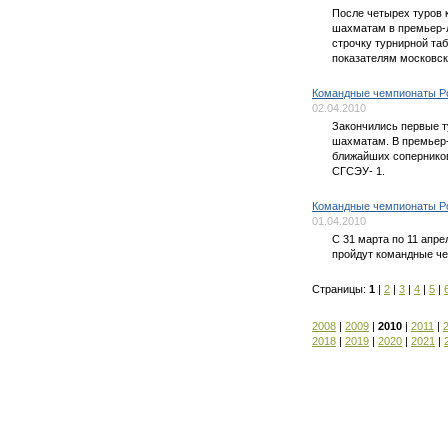
После четырех туров 
шахматам в премьер-
строчку турнирной та
показателям московс
Командные чемпионаты Ро
02.04.2010
Закончились первые 
шахматам. В премьер-
ближайших соперников
СГСЭУ- 1.
Командные чемпионаты Р
01.04.2010
С 31 марта по 11 апр
пройдут командные ч
Страницы:
1
|
2
|
3
|
4
|
5
|
2008
|
2009
|
2010
|
2011
|
2018
|
2019
|
2020
|
2021
|