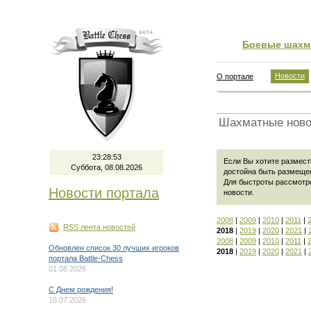
Боевые шахм
Новости
О портале
Шахматные ново
23:28:53
Если Вы хотите размести
Суббота, 08.08.2026
достойна быть размеще
Для быстроты рассмотр
Новости портала
новости
.
2008
|
2009
|
2010
|
2011
|
RSS лента новостей
2018
|
2019
|
2020
|
2021
|
2008
|
2009
|
2010
|
2011
|
Обновлен список 30 лучших игроков
2018
|
2019
|
2020
|
2021
|
портала Battle-Chess
01.08.2026
C Днем рождения!
16.07.2026