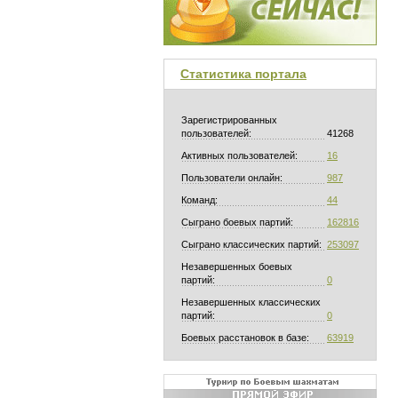
Статистика портала
Зарегистрированных
пользователей:
41268
Активных пользователей:
16
Пользователи онлайн:
987
Команд:
44
Сыграно боевых партий:
162816
Сыграно классических партий:
253097
Незавершенных боевых
партий:
0
Незавершенных классических
партий:
0
Боевых расстановок в базе:
63919