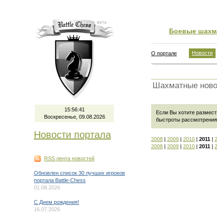
Боевые шахм
Новости
О портале
Шахматные ново
15:56:42
Если Вы хотите размест
Воскресенье, 09.08.2026
быстроты рассмотрения
Новости портала
2008
|
2009
|
2010
|
2011
|
2008
|
2009
|
2010
|
2011
|
RSS лента новостей
Обновлен список 30 лучших игроков
портала Battle-Chess
01.08.2026
C Днем рождения!
16.07.2026