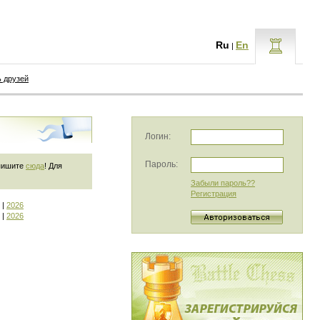
Ru
En
|
ь друзей
Логин:
Пароль:
 пишите
сюда
! Для
Забыли пароль??
Регистрация
|
2026
|
2026