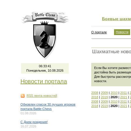
Боевые шахм
Новости
О портале
Шахматные ново
06:33:41
Если Вы хотите размести
Понедельник, 10.08.2026
достойна быть размеще
Для быстроты рассмотр
Новости портала
новости
.
2008
|
2009
|
2010
|
2011
|
RSS лента новостей
2018
|
2019
|
2020
|
2021
|
2008
|
2009
|
2010
|
2011
|
Обновлен список 30 лучших игроков
2018
|
2019
|
2020
|
2021
|
портала Battle-Chess
01.08.2026
C Днем рождения!
16.07.2026