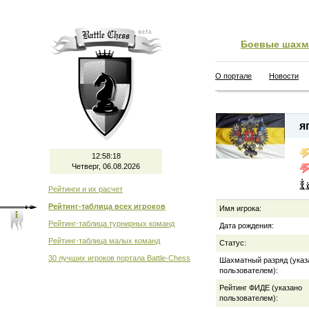
Боевые шахм
О портале
Новости
я
12:58:18
Четверг, 06.08.2026
Рейтинги и их расчет
Рейтинг-таблица всех игроков
Имя игрока:
Рейтинг-таблица турнирных команд
Дата рождения:
Рейтинг-таблица малых команд
Статус:
30 лучших игроков портала Battle-Chess
Шахматный разряд (указ
пользователем):
Рейтинг ФИДЕ (указано
пользователем):