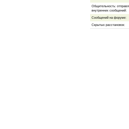
Общительность: отправл
внутренних сообщений:
Сообщений на форуме:
Скрытых расстановок: