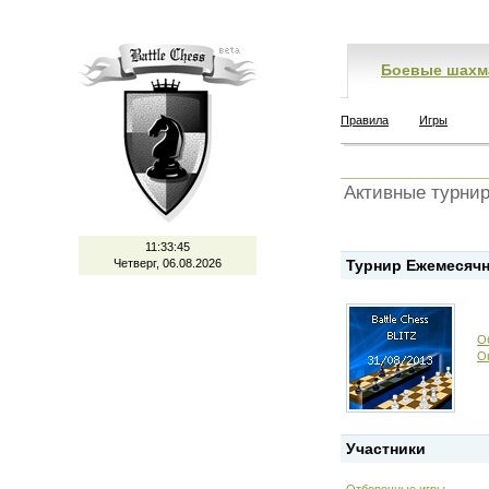
Боевые шахм
Правила
Игры
Активные турни
11:33:45
Четверг, 06.08.2026
Турнир Ежемесячн
О
О
Участники