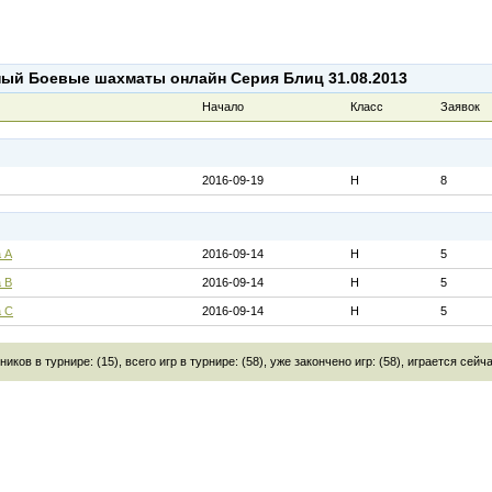
ый Боевые шахматы онлайн Серия Блиц 31.08.2013
Начало
Класс
Заявок
2016-09-19
H
8
 A
2016-09-14
H
5
 B
2016-09-14
H
5
а C
2016-09-14
H
5
ков в турнире: (15), всего игр в турнире: (58), уже закончено игр: (58), играется сейча