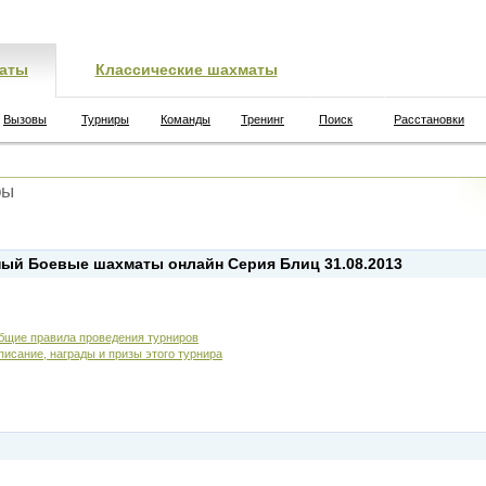
аты
Классические шахматы
Вызовы
Турниры
Команды
Тренинг
Поиск
Расстановки
ры
ый Боевые шахматы онлайн Серия Блиц 31.08.2013
бщие правила проведения турниров
писание, награды и призы этого турнира