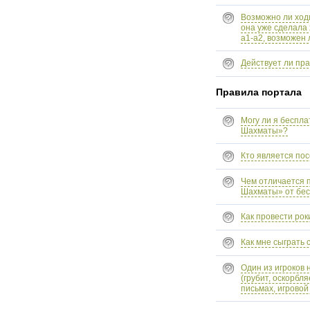
Возможно ли ходи
она уже сделала 
a1-a2, возможен 
Действует ли пр
Правила портала
Могу ли я беспла
Шахматы»?
Кто является по
Чем отличается 
Шахматы» от бес
Как провести рок
Как мне сыграть 
Один из игроков 
(грубит, оскорбл
письмах, игровой