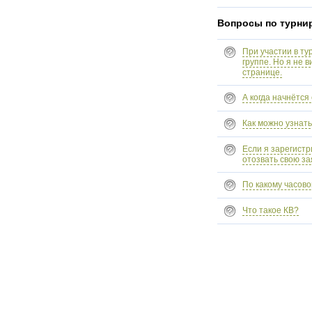
Вопросы по турни
При участии в ту
группе. Но я не 
странице.
А когда начнётс
Как можно узнать
Если я зарегистр
отозвать свою за
По какому часов
Что такое КВ?