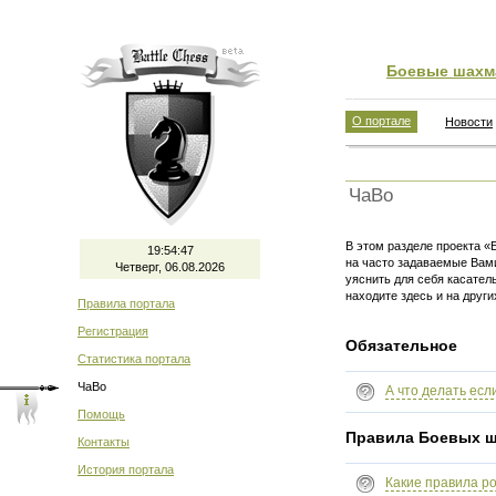
Боевые шахм
О портале
Новости
ЧаВо
В этом разделе проекта 
19:54:47
на часто задаваемые Вам
Четверг, 06.08.2026
уяснить для себя касател
находите здесь и на други
Правила портала
Регистрация
Обязательное
Статистика портала
ЧаВо
А что делать е
Помощь
Правила Боевых 
Контакты
История портала
Какие правила р