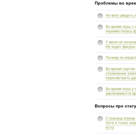
Проблемы во врем
Не могу увидеть 
Во время игры с 
переместилась ф
У меня не получа
Не ходят фигуры 
Почему не играе
Во время партии
отключение элект
пересмотреть да
Во время игры у 
увеличивается в
Вопросы про стат
Страница игрока 
Хотя я точно зна
есть!