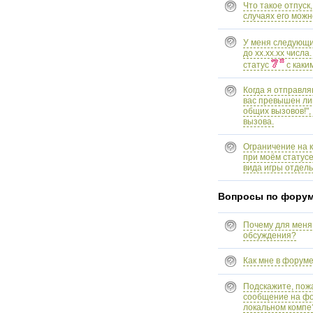
Что такое отпуск,
случаях его мож
У меня следующи
до xx.xx.xx числ
статус
с каки
Когда я отправля
вас превышен ли
общих вызовов!",
вызова.
Ограничение на 
при моём статусе
вида игры отдел
Вопросы по фору
Почему для меня
обсуждения?
Как мне в форуме
Подскажите, пожа
сообщение на фо
локальном компе