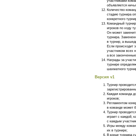
участниками кома
объявляется ничья
Количество коман
стадию турнира о
конкретного турни
Командный турнир
игроков по ходу т
Он может заменить
турнира. Замененн
в турнир, а вышед
Если происходит з
участником всех н
а все законченные
Награды за участ
турнире определя
шахматного турни
Версия v1
Турнир проводитс
зарегистрированн
Каждая команда д
игроков;
Регламентом конкр
в команде может б
Турнир проводитс
играет с каждой, 
с каждым участн
Игры между коман
их в турнире;
В конце турнира 