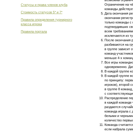
возможны ограниче
Ограничение на чё
Статусы и права членов клуба
команды действуе
Стоимость статусов 5* и 7*
Дата окончания ре
окончании регистр
Правила определения турнирного
только команды с
класса игрока
подтвердивших св
всем требованиям 
Правила портала
исключаются из ту
После окончания 
разбиваются на гр
в группе зависит 
команд-участников
меньше
4-х
команд
Все игры командн
одновременно. Дат
В каждой группе к
В каждой группе в
по принципу: перв
игроков), второй 
в группе 8 команд
с соответствующим
Распределение пе
в каждой команде 
раздаются случайн
команда играла с 
белыми и черными
количество первых
Команда считается
если набрала сум