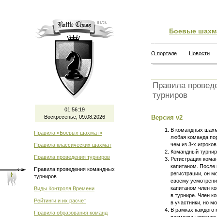
Боевые шахм
О портале
Новости
Правила провед
турниров
01:56:20
Воскресенье, 09.08.2026
Версия v2
В командных шахм
Правила «Боевых шахмат»
любая команда по
чем из
3-х
игроков
Правила классических шахмат
Командный турнир 
Правила проведения турниров
Регистрация коман
капитаном. После 
Правила проведения командных
регистрации, он м
турниров
своему усмотрени
капитаном член к
Виды Контроля Времени
в турнире. Член к
Рейтинги и их расчет
в участники, но м
В рамках каждого 
Правила образования команд