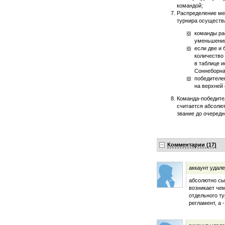
командой;
Распределение ме
турнира осуществ
команды ра
уменьшения
если две и
количество 
в таблице 
Соннеборна
победителе
на верхней 
Команда-победите
считается абсолю
звание до очередн
Комментарии (17)
аккаунт удал
абсолютно сы
возникает чем
отдельного т
регламент, а 