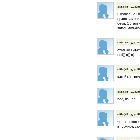
аккаунт удал
Согласен с Lu
право заменит
себя. Остальн
замен должно
аккаунт удал
столько читат
всё)))))))))
аккаунт удал
какой контрол
аккаунт удал
все, нашел
аккаунт удал
че то я непо
в турнире, за