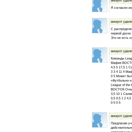
аккаунт удал
Я согласен иг
аккаунт удал
С распределе
первой доске 
Это не есть хо
аккаунт удал
Команды Leag
Мафия ВОСТОК
4,5 5 17,5 1 
3 3 4 11 4 Маф
0 5 Может бы
«Футбольно-хо
League of th
ВОСТОК Очки S
3,5 10 1 Сала
0,5 0,5 1 2 4,
0 0 0 5
аккаунт удал
Предлагаю уч
действительно