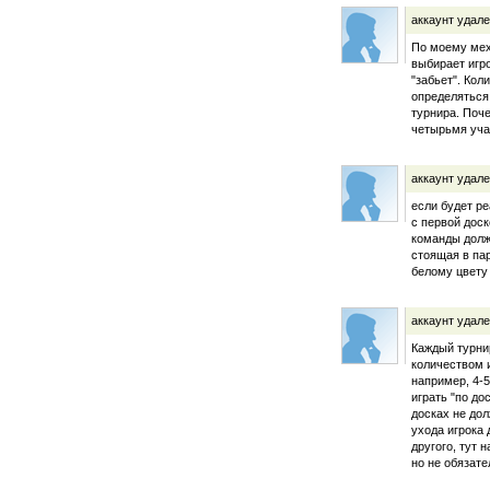
аккаунт удал
По моему мех
выбирает игро
"забьет". Кол
определяться
турнира. Поче
четырьмя уча
аккаунт удал
если будет ре
с первой доск
команды долж
стоящая в па
белому цвету
аккаунт удал
Каждый турни
количеством 
например, 4-5
играть "по до
досках не до
ухода игрока
другого, тут 
но не обязате