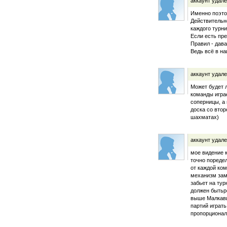
аккаунт удал
Именно поэто
Действительно
каждого турн
Если есть пр
Правил - дав
Ведь всё в на
аккаунт удал
Может будет л
команды игра
соперницы, а 
доска со втор
шахматах)
аккаунт удал
мое видение 
точно пореде
от каждой ко
механизм заме
забьет на тур
должен бытьр
выше Малкави
партий играт
пропорционал