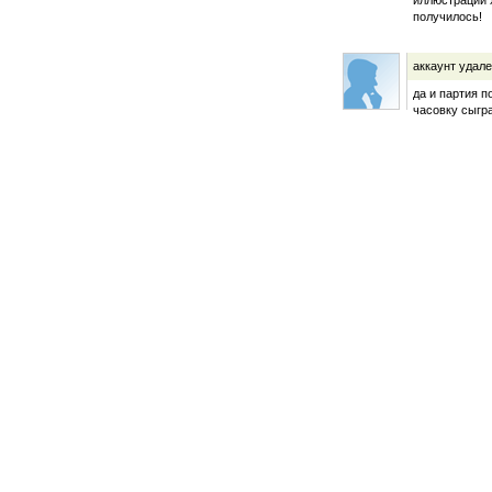
иллюстрации х
получилось!
аккаунт удал
да и партия п
часовку сыгра