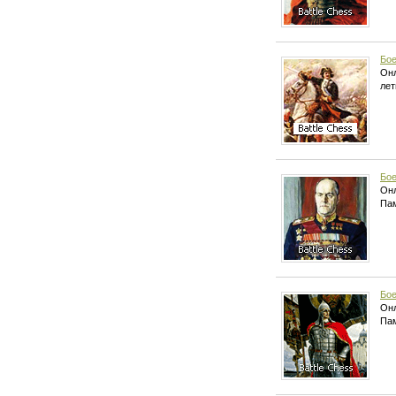
Бое
Онл
лет
Бое
Онл
Пам
Бое
Онл
Пам