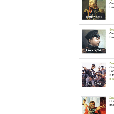
Онл
Пам
Бо
Онл
Па
Бое
Онл
Бор
В т
в т
Бое
Онл
вос