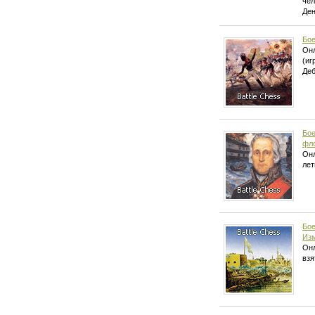
чел
Ден
Бое
Онл
(иг
Деб
Бое
фл
Онл
лет
Бое
Из
Онл
взя