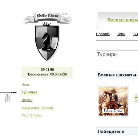
Боевые шахм
Правила
Игры
Вы
Турниры
09:21:56
Воскресенье, 09.08.2026
Боевые шахматы о
Игры
Турниры
О
Игроки
О
Командные турниры
Расстановки
Победители