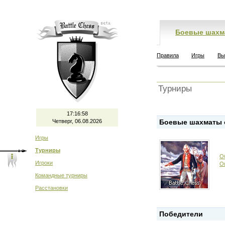
Боевые шахм
Правила
Игры
Вы
Турниры
17:16:58
Четверг, 06.08.2026
Боевые шахматы 
Игры
Турниры
О
Игроки
О
Командные турниры
Расстановки
Победители