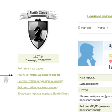
Боевые шахм
О портале
Новости
Ц
11:07:14
Пятница, 07.08.2026
Рейтинги и их расчет
Рейтинг-таблица всех игроков
Имя игрока:
Рейтинг-таблица турнирных команд
Дата рождения:
Рейтинг-таблица малых команд
Статус:
30 лучших игроков портала Battle-Chess
Шахматный разряд (указ
пользователем):
Рейтинг ФИДЕ (указано
пользователем):