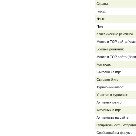
Страна:
Город:
Язык:
Пол:
Классические рейтинги:
Место в TOP сайта (клас
Боевые рейтинги:
Место в TOP сайта (боев
Команда:
Сыграно кл.игр:
Сыграно б.игр:
Турнирный класс:
Участие в турнирах:
Активных кл.игр:
Активных б.игр:
Активность на сайте:
Общительность: отправл
Сообщений на форуме: