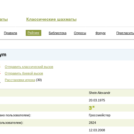
аты
Классические шахматы
Рейтинг
Правила
Библиотека
Опросы
Форум
Пригласить
ym
Отправить классический вызов
Отправить боевой вызов
Расстановки игрока
(30)
Shein Alexandr
20.03.1975
ано пользователем):
Гроссмейстер
ользователем):
2824
12.03.2008