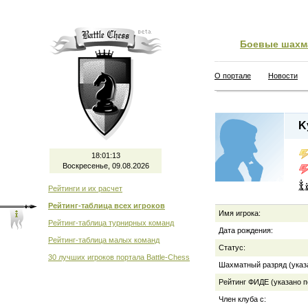
Боевые шахм
О портале
Новости
K
18:01:13
Воскресенье, 09.08.2026
Рейтинги и их расчет
Рейтинг-таблица всех игроков
Имя игрока:
Рейтинг-таблица турнирных команд
Дата рождения:
Рейтинг-таблица малых команд
Статус:
30 лучших игроков портала Battle-Chess
Шахматный разряд (указ
Рейтинг ФИДЕ (указано п
Член клуба с: