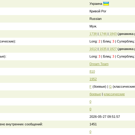
Украина
Кривой Рог
Russian
Муж.
1738
|
1746
|
1843
(динамика 
сические):
Long:
2
| Блиц:
3
| Суперблиц
1612
|
1635
|
1827
(динамика 
ые):
Long:
3
| Блиц:
3
| Суперблиц
Dream Team
810
1952
F
(боевые) |
G
(классические
боевые
|
классические
0
0
2026-05-27 09:51:57
ено внутренних сообщений:
1451
0