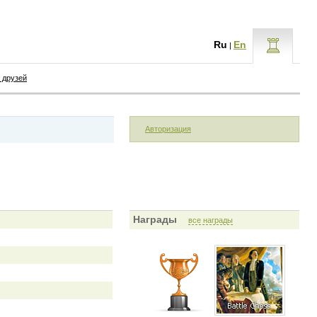
Ru
En
|
 друзей
Авторизация
Награды
все награды