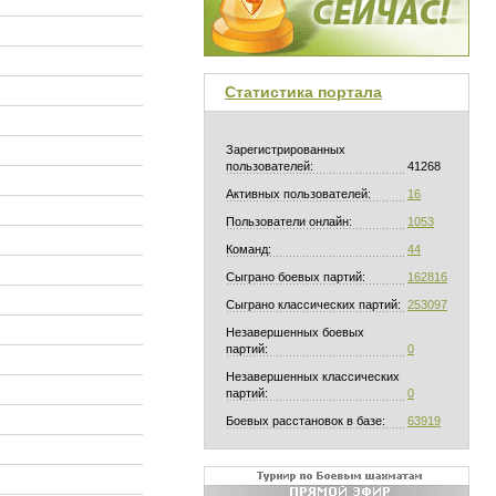
Статистика портала
Зарегистрированных
пользователей:
41268
Активных пользователей:
16
Пользователи онлайн:
1053
Команд:
44
Сыграно боевых партий:
162816
Сыграно классических партий:
253097
Незавершенных боевых
партий:
0
Незавершенных классических
партий:
0
Боевых расстановок в базе:
63919