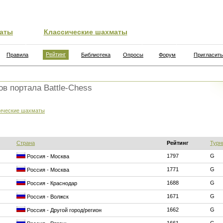
аты
Классические шахматы
Рейтинг
Правила
Библиотека
Опросы
Форум
Пригласить
ов портала Battle-Chess
ические шахматы
Страна
Рейтинг
Турн
1797
G
Россия - Москва
1771
G
Россия - Москва
1688
G
Россия - Краснодар
1671
G
Россия - Волжск
1662
G
Россия - Другой город/регион