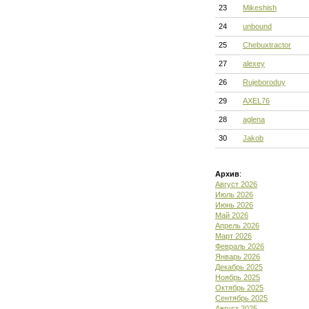
23
Mikeshish
24
unbound
25
Chebuxtractor
27
alexey
26
Rujeboroduy
29
AXEL76
28
aglena
30
Jakob
Архив
:
Август 2026
Июль 2026
Июнь 2026
Май 2026
Апрель 2026
Март 2026
Февраль 2026
Январь 2026
Декабрь 2025
Ноябрь 2025
Октябрь 2025
Сентябрь 2025
Август 2025