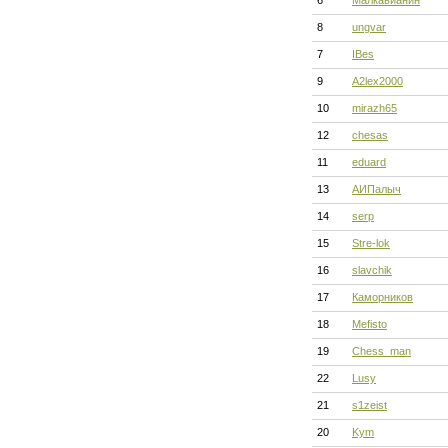
6
Малкавианин
8
ungvar
7
IBes
9
A2lex2000
10
mirazh65
12
chesas
11
eduard
13
АИПалыч
14
serp
15
Stre-lok
16
slavchik
17
Каморников
18
Mefisto
19
Chess_man
22
Lusy
21
s1zeist
20
Kym