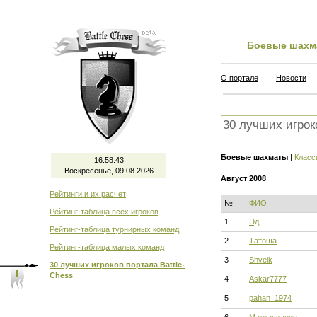
Боевые шахм
О портале
Новости
30 лучших игрок
Боевые шахматы
|
Класс
16:58:44
Воскресенье, 09.08.2026
Август 2008
Рейтинги и их расчет
№
ФИО
Рейтинг-таблица всех игроков
1
Эд
Рейтинг-таблица турнирных команд
2
Татоша
Рейтинг-таблица малых команд
3
Shveik
30 лучших игроков портала Battle-
Chess
4
Askar7777
5
pahan_1974