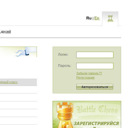
Ru
En
|
 друзей
Логин:
Пароль:
Забыли пароль??
Регистрация
ирный класс