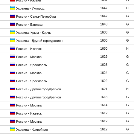
1661
G
Россия - Рязань
1647
H
Украина - Ужгород
1647
G
Россия - Санкт-Петербург
1643
G
Россия - Барнаул
1638
G
Украина: Крым - Керчь
1630
G
Украина - Другой город/регион
1630
H
Россия - Ижевск
1629
G
Россия - Москва
1626
G
Россия - Ярославль
1624
G
Россия - Москва
1622
G
Россия - Ярославль
1621
H
Россия - Другой город/регион
1618
G
Россия - Другой город/регион
1614
G
Россия - Москва
1612
G
Россия - Ижевск
1612
G
Россия - Москва
1612
G
Украина - Кривой рог