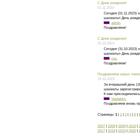
C Днем рождения!
01.11.2023
Сегодня (01.11.2023)
шахматы» День рожде
:
admin
.
Поздравляем!
C Днем рождения!
31.10.2023
Сегодня (31.10.2023)
шахматы» День рожде
:
cpu
.
Поздравляем!
Поздравляем новых членов
19.10.2023
За вчерашний день (1
шахматы зарегистриро
К нам присоединились
:
Vladaleks
.
Поздравляем вновь п
Страницы:
1
|
2
|
3
|
4
|
5
|
2007
|
2008
|
2009
|
2010
|
2017
|
2018
|
2019
|
2020
|