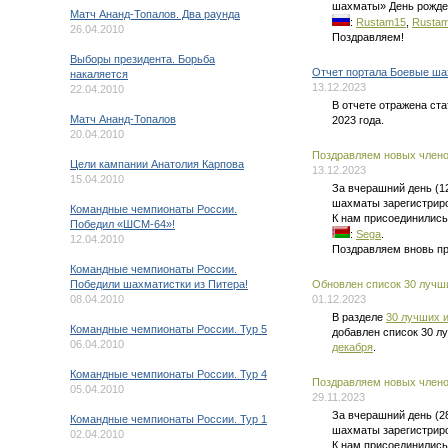
шахматы» День рожде
Матч Ананд-Топалов. Два раунда
:
Rustam15
,
Rusta
26.04.2010
Поздравляем!
Выборы президента. Борьба
Отчет портала Боевые ша
накаляется
13.12.2023
22.04.2010
В отчете отражена ст
Матч Ананд-Топалов
2023 года.
20.04.2010
Поздравляем новых членов
Цели кампании Анатолия Карпова
13.12.2023
15.04.2010
За вчерашний день (1
шахматы зарегистриро
Командные чемпионаты России.
К нам присоединились
Победил «ШСМ-64»!
:
Sega
.
12.04.2010
Поздравляем вновь п
Командные чемпионаты России.
Победили шахматистки из Питера!
Обновлен список 30 лучши
08.04.2010
01.12.2023
В разделе
30 лучших и
Командные чемпионаты России. Тур 5
добавлен список 30 л
06.04.2010
декабря
.
Командные чемпионаты России. Тур 4
Поздравляем новых членов
05.04.2010
29.11.2023
За вчерашний день (2
Командные чемпионаты России. Тур 1
шахматы зарегистриро
02.04.2010
К нам присоединились