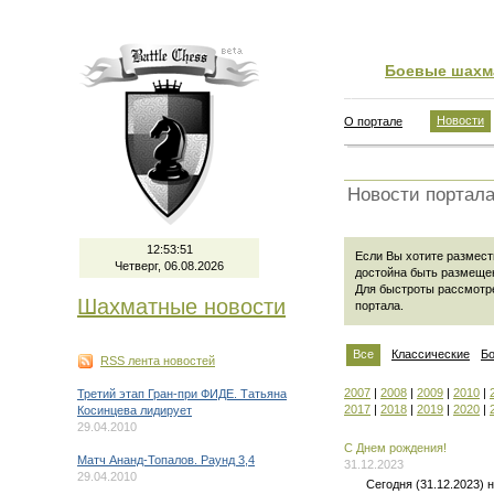
Боевые шахм
Новости
О портале
Новости портал
12:53:51
Если Вы хотите размести
Четверг, 06.08.2026
достойна быть размеще
Для быстроты рассмотр
Шахматные новости
портала
.
Все
Классические
Б
RSS лента новостей
2007
|
2008
|
2009
|
2010
|
Третий этап Гран-при ФИДЕ. Татьяна
2017
|
2018
|
2019
|
2020
|
Косинцева лидирует
29.04.2010
C Днем рождения!
Матч Ананд-Топалов. Раунд 3,4
31.12.2023
29.04.2010
Сегодня (31.12.2023)