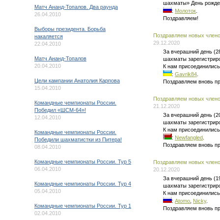
шахматы» День рожде
Матч Ананд-Топалов. Два раунда
:
Молоток
.
26.04.2010
Поздравляем!
Выборы президента. Борьба
Поздравляем новых членов
накаляется
29.12.2020
22.04.2010
За вчерашний день (2
Матч Ананд-Топалов
шахматы зарегистриро
20.04.2010
К нам присоединились
:
Gavrik84
.
Цели кампании Анатолия Карпова
Поздравляем вновь п
15.04.2010
Поздравляем новых членов
Командные чемпионаты России.
21.12.2020
Победил «ШСМ-64»!
За вчерашний день (2
12.04.2010
шахматы зарегистриро
К нам присоединились
Командные чемпионаты России.
:
Newfangled
.
Победили шахматистки из Питера!
Поздравляем вновь п
08.04.2010
Командные чемпионаты России. Тур 5
Поздравляем новых членов
06.04.2010
20.12.2020
За вчерашний день (1
Командные чемпионаты России. Тур 4
шахматы зарегистриро
05.04.2010
К нам присоединились
:
Atomo
,
Nicky
.
Командные чемпионаты России. Тур 1
Поздравляем вновь п
02.04.2010