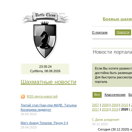
Боевые шахм
Новости
О портале
Новости портал
23:35:24
Если Вы хотите размести
Суббота, 08.08.2026
достойна быть размеще
Для быстроты рассмотр
Шахматные новости
портала
.
Все
Классические
Б
RSS лента новостей
2007
|
2008
|
2009
|
2010
|
Третий этап Гран-при ФИДЕ. Татьяна
2017
|
2018
|
2019
|
2020
|
Косинцева лидирует
29.04.2010
C Днем рождения!
Матч Ананд-Топалов. Раунд 3,4
30.12.2020
29.04.2010
Сегодня (30.12.2020)