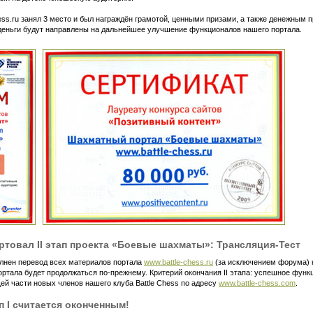
ess.ru занял 3 место и был награждён грамотой, ценными призами, а также денежным 
 деньги будут направлены на дальнейшее улучшение функционалов нашего портала.
артовал II этап проекта «Боевые шахматы»:
Трансляция-Тест
олнен перевод всех материалов портала
www.battle-chess.ru
(за исключением форума) н
ортала будет продолжаться
по-прежнему.
Критерий окончания II этапа: успешное функ
ей части новых членов нашего клуба Battle Chess по адресу
www.battle-chess.com
.
п I считается оконченным!