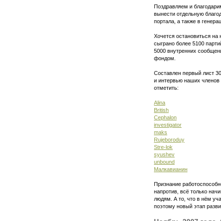
Поздравляем и благодарим 
вынести отдельную благод
портала, а также в генер
Хочется остановиться на 
сыграно более 5100 парти
5000 внутренних сообщен
фондом.
Составлен первый лист 30
и интервью наших членов
отметить:
Alina
British
Cephalon
investigator
maks
Rujeboroduy
Stre-lok
syushev
unbound
Малкавианин
Признание работоспособн
напротив, всё только начи
людям. А то, что в нём у
поэтому новый этап разв