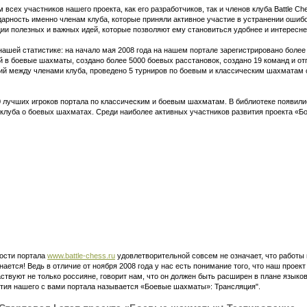
всех участников нашего проекта, как его разработчиков, так и членов клуба Battle Ch
арность именно членам клуба, которые приняли активное участие в устранении ошиб
ации полезных и важных идей, которые позволяют ему становиться удобнее и интересне
нашей статистике: на начало мая 2008 года на нашем портале зарегистрировано более
й в боевые шахматы, создано более 5000 боевых расстановок, создано 19 команд и от
ий между членами клуба, проведено 5 турниров по боевым и классическим шахматам
 лучших игроков портала по классическим и боевым шахматам. В библиотеке появили
 клуба о боевых шахматах. Среди наиболее активных участников развития проекта «
ости портала
www.battle-chess.ru
удовлетворительной совсем не означает, что работы
нается! Ведь в отличие от ноября 2008 года у нас есть понимание того, что наш проек
частвуют не только россияне, говорит нам, что он должен быть расширен в плане язык
ития нашего с вами портала называется «Боевые шахматы»: Трансляция".