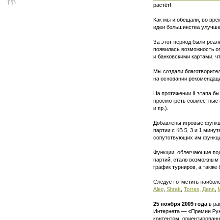
растёт!
Как мы и обещали, во вре
идеи большинства улучше
За этот период были реал
появилась возможность оп
и банковскими картами, ч
Мы создали благотворител
на основании рекомендаци
На протяжении II этапа 
просмотреть совместные 
и пр.).
Добавлены игровые функци
партии с КВ 5, 3 и 1 мин
сопутствующих им функци
Функции, облегчающие по
партий, стало возможным 
график турниров, а также
Следует отметить наиболе
Aleg
,
Shrek
,
Torres
,
Деnn
,
25 ноября 2009 года
в ра
Интернета — «Премии Рун
контентом, ориентирован