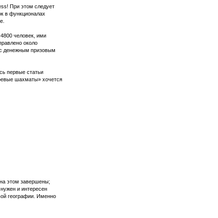
ess! При этом следует
ок в функционалах
е.
 4800 человек, ими
правлено около
 с денежным призовым
сь первые статьи
Боевые шахматы» хочется
 на этом завершены;
т нужен и интересен
овой географии. Именно