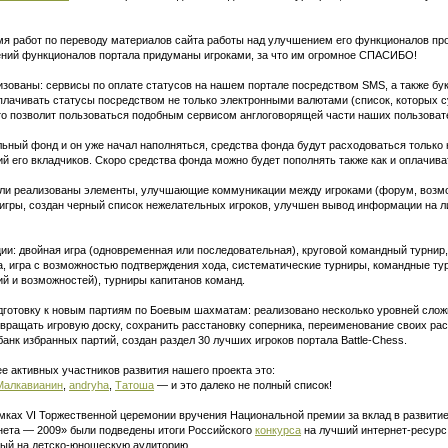
мя работ по переводу материалов сайта работы над улучшением его функционалов пр
ний функционалов портала придуманы игроками, за что им огромное СПАСИБО!
изованы: сервисы по оплате статусов на нашем портале посредством SMS, а также бу
лачивать статусы посредством не только электронными валютами (список, которых с
то позволит пользоваться подобным сервисом англоговорящей части наших пользоват
ьный фонд и он уже начал наполняться, средства фонда будут расходоваться только
й его вкладчиков. Скоро средства фонда можно будет пополнять также как и оплачива
были реализованы элементы, улучшающие коммуникации между игроками (форум, возм
игры, создан черный список нежелательных игроков, улучшен вывод информации на ли
и: двойная игра (одновременная или последовательная), круговой командный турнир
ута, игра с возможностью подтверждения хода, систематические турниры, командные т
й и возможностей), турниры капитанов команд.
дготовку к новым партиям по Боевым шахматам: реализовано несколько уровней слож
вращать игровую доску, сохранить расстановку соперника, переименование своих ра
 банк избранных партий, создан раздел 30 лучших игроков портала
Battle-Chess.
е активных участников развития нашего проекта это:
Малкавианин
,
andryha
,
Татоша
— и это далеко не полный список!
мках VI Торжественной церемонии вручения Национальной премии за вклад в развитие
ета — 2009» были подведены итоги Российского
конкурса
на лучший интернет-ресурс
ный на детско-юношескую аудиторию.