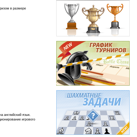
призом в размере
а английский язык.
ционирование игрового