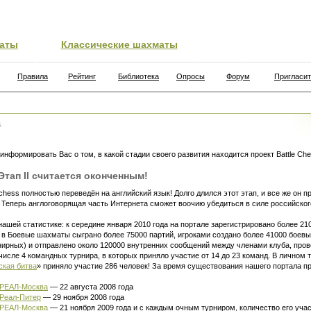
аты
Классические шахматы
Правила
Рейтинг
Библиотека
Опросы
Форум
Пригласит
а
информировать Вас о том, в какой стадии своего развития находится проект Battle Che
Этап II считается оконченным!
-chess
полностью переведён на английский язык! Долго длился этот этап, и все же он 
Теперь англоговорящая часть Интернета сможет воочию убедиться в силе российског
нашей статистике: к середине января 2010 года на портале зарегистрировано более 210
 в Боевые шахматы сыграно более 75000 партий, игроками создано более 41000 боевы
рнирных) и отправлено около 120000 внутренних сообщений между членами клуба, пров
исле 4 командных турнира, в которых приняло участие от 14 до 23 команд. В личном 
ская битва
» приняло участие 286 человек! За время существования нашего портала п
 РЕАЛ-Москва
— 22 августа 2008 года
Реал-Питер
— 29 ноября 2008 года
 РЕАЛ-Москва
— 21 ноября 2009 года и с каждым очным турниром, количество его уча