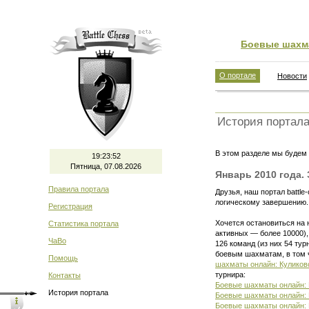
Боевые шахм
О портале
Новости
История портал
В этом разделе мы будем 
19:23:52
Пятница, 07.08.2026
Январь 2010 года. 
Правила портала
Друзья, наш портал
battle
логическому завершению. 
Регистрация
Хочется остановиться на 
Статистика портала
активных — более 10000),
ЧаВо
126 команд (из них 54 ту
боевым шахматам, в том ч
Помощь
шахматы онлайн: Куликов
турнира:
Контакты
Боевые шахматы онлайн:
История портала
Боевые шахматы онлайн: 
Боевые шахматы онлайн: