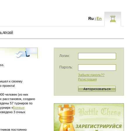
Ru
En
|
ь друзей
Логин:
ss.
Пароль:
Забыли пароль??
Регистрация
пришел к своему
о проекта!
00 человек (из них
х расстановок, создано
едены 57 турниров по
турнире «
Боевые
роведено 3 очных
стников постоянно