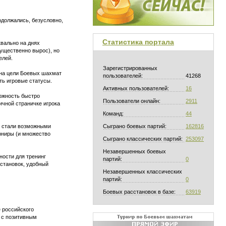
одолжались, безусловно,
Статистика портала
квально на днях
ущественно вырос), но
елей.
Зарегистрированных
 на цели Боевых шахмат
пользователей:
41268
ть игровые статусы.
Активных пользователей:
16
ожность быстро
Пользователи онлайн:
2911
чной страничке игрока
Команд:
44
, стали возможными
Сыграно боевых партий:
162816
урниры (и множество
Сыграно классических партий:
253097
Незавершенных боевых
ности для тренинг
партий:
0
сстановок, удобный
Незавершенных классических
партий:
0
Боевых расстановок в базе:
63919
 российского
 с позитивным