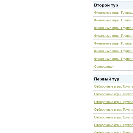
Второй тур
Финальные игры. Группа 
Финальные игры. Группа 
Финальные игры. Группа
Финальные игры. Группа
Финальные игры. Группа 
Финальные игры. Группа 
Финальные игры. Группа
Суперфинал
Первый тур
Отборочные игры. Группа
Отборочные игры. Группа
Отборочные игры. Групп
Отборочные игры. Групп
Отборочные игры. Группа
Отборочные игры. Группа
Отборочные игры. Групп