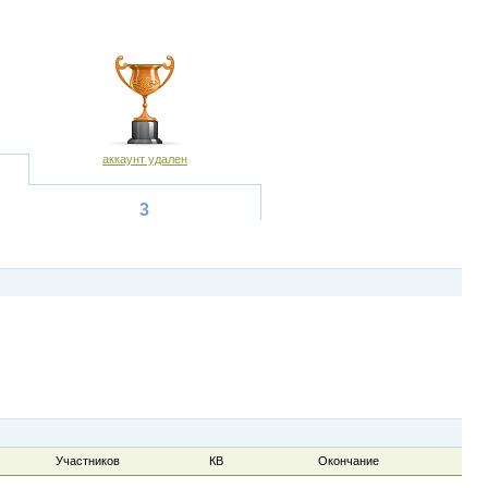
аккаунт удален
3
Участников
КВ
Окончание