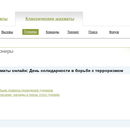
аты
Классические шахматы
Турниры
Вызовы
Команды
Тренинг
Поиск
Форум
рниры
маты онлайн: День солидарности в борьбе с терроризмом
бщие правила проведения турниров
писание, награды и призы этого турнира