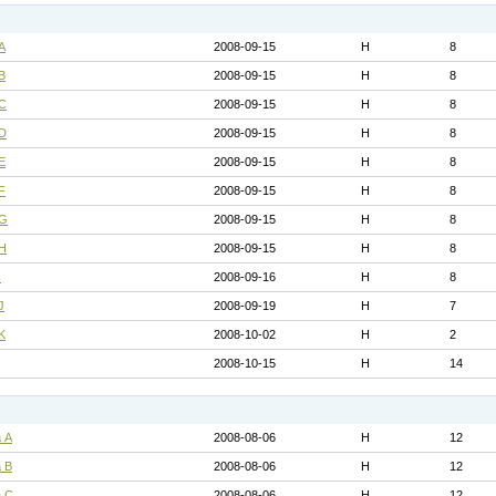
A
2008-09-15
H
8
B
2008-09-15
H
8
 C
2008-09-15
H
8
 D
2008-09-15
H
8
E
2008-09-15
H
8
F
2008-09-15
H
8
 G
2008-09-15
H
8
 H
2008-09-15
H
8
I
2008-09-16
H
8
J
2008-09-19
H
7
K
2008-10-02
H
2
2008-10-15
H
14
 A
2008-08-06
H
12
 B
2008-08-06
H
12
а C
2008-08-06
H
12