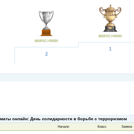
аккаунт удален
аккаунт удален
1
2
маты онлайн: День солидарности в борьбе с терроризмом
Начало
Класс
Заявок