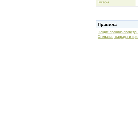
Гусары
Правила
Общие правила проведен
Описание, награды и при