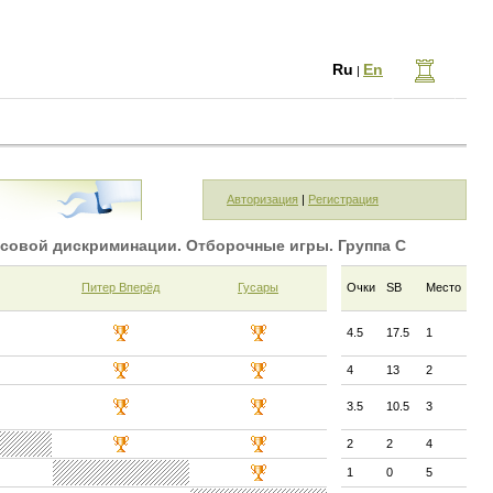
Ru
En
|
Авторизация
|
Регистрация
совой дискриминации. Отборочные игры. Группа C
Питер Вперёд
Гусары
Очки
SB
Место
4.5
17.5
1
4
13
2
3.5
10.5
3
2
2
4
1
0
5