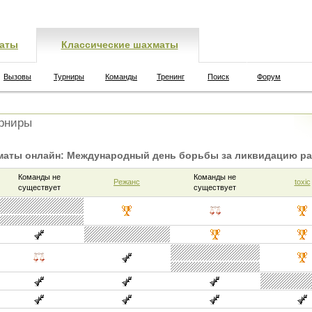
аты
Классические шахматы
Вызовы
Турниры
Команды
Тренинг
Поиск
Форум
рниры
маты онлайн: Международный день борьбы за ликвидацию ра
Команды не
Команды не
Режанс
toxic
существует
существует