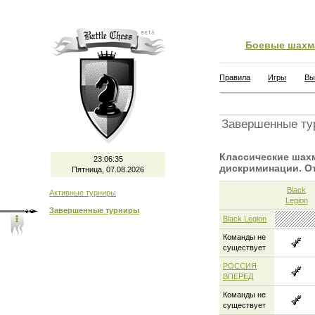
Боевые шахм
Правила
Игры
Вы
Завершенные ту
Классические шах
23:06:35
дискриминации. О
Пятница, 07.08.2026
Black
Активные турниры
Legion
Завершенные турниры
Black Legion
Команды не
существует
РОССИЯ
ВПЕРЕД
Команды не
существует