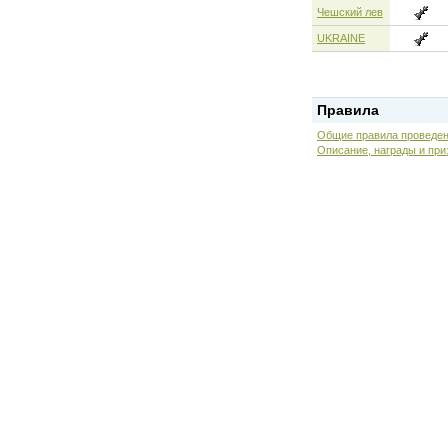
Чешский лев
UKRAINE
Правила
Общие правила проведен
Описание, награды и при