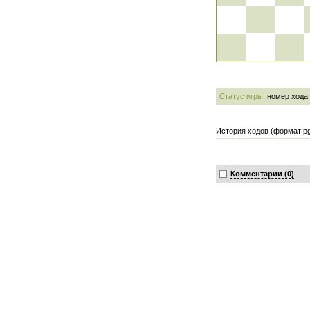
Статус игры:
номер хода
История ходов (формат pg
Комментарии (0)