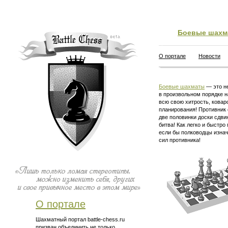
Боевые шахм
О портале
Новости
Боевые шахматы
— это не
в произвольном порядке н
всю свою хитрость, ковар
планирования! Противник 
две половинки доски сдви
битва! Как легко и быстро
если бы полководцы изна
сил противника!
О портале
Шахматный портал battle-chess.ru
призван объединить не только