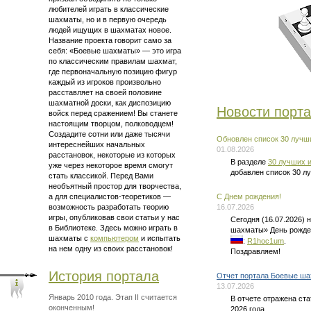
любителей играть в классические
шахматы, но и в первую очередь
людей ищущих в шахматах новое.
Название проекта говорит само за
себя: «Боевые шахматы» — это
игра
по классическим правилам шахмат
,
где первоначальную позицию фигур
каждый из игроков произвольно
расставляет на своей половине
шахматной доски, как диспозицию
Новости порт
войск перед сражением! Вы станете
настоящим творцом, полководцем!
Создадите сотни или даже тысячи
Обновлен список 30 лучши
интереснейших начальных
01.08.2026
расстановок, некоторые из которых
В разделе
30 лучших и
уже через некоторое время смогут
добавлен список 30 л
стать классикой. Перед Вами
необъятный простор для творчества,
а для
специалистов-теоретиков —
C Днем рождения!
возможность разработать теорию
16.07.2026
игры, опубликовав свои статьи у нас
Сегодня (16.07.2026)
в Библиотеке. Здесь можно
играть в
шахматы» День рожде
шахматы
с
компьютером
и испытать
:
R1hoc1um
.
на нем одну из своих расстановок!
Поздравляем!
История портала
Отчет портала Боевые ша
13.07.2026
Январь 2010 года. Этап II считается
В отчете отражена ст
оконченным!
2026 года.