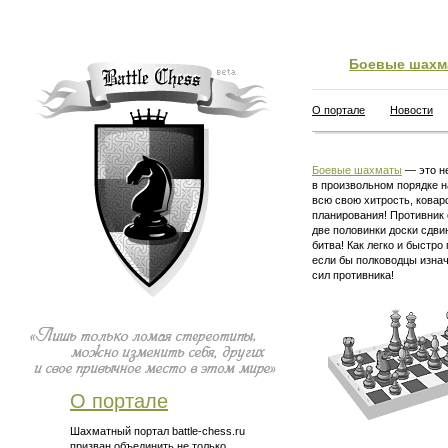
Боевые шахм
О портале
Новости
Боевые шахматы
— это не
в произвольном порядке н
всю свою хитрость, ковар
планирования! Противник 
две половинки доски сдви
битва! Как легко и быстро
если бы полководцы изна
сил противника!
О портале
Шахматный портал battle-chess.ru
призван объединить не только