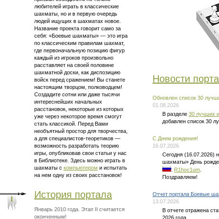
любителей играть в классические
шахматы, но и в первую очередь
людей ищущих в шахматах новое.
Название проекта говорит само за
себя: «Боевые шахматы» — это
игра
по классическим правилам шахмат
,
где первоначальную позицию фигур
каждый из игроков произвольно
расставляет на своей половине
шахматной доски, как диспозицию
Новости порт
войск перед сражением! Вы станете
настоящим творцом, полководцем!
Создадите сотни или даже тысячи
Обновлен список 30 лучши
интереснейших начальных
01.08.2026
расстановок, некоторые из которых
В разделе
30 лучших и
уже через некоторое время смогут
добавлен список 30 л
стать классикой. Перед Вами
необъятный простор для творчества,
а для
специалистов-теоретиков —
C Днем рождения!
возможность разработать теорию
16.07.2026
игры, опубликовав свои статьи у нас
Сегодня (16.07.2026)
в Библиотеке. Здесь можно
играть в
шахматы» День рожде
шахматы
с
компьютером
и испытать
:
R1hoc1um
.
на нем одну из своих расстановок!
Поздравляем!
История портала
Отчет портала Боевые ша
13.07.2026
Январь 2010 года. Этап II считается
В отчете отражена ст
оконченным!
2026 года.