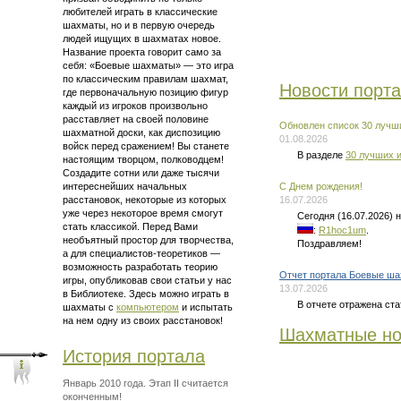
любителей играть в классические
шахматы, но и в первую очередь
людей ищущих в шахматах новое.
Название проекта говорит само за
себя: «Боевые шахматы» — это
игра
по классическим правилам шахмат
,
Новости порт
где первоначальную позицию фигур
каждый из игроков произвольно
расставляет на своей половине
Обновлен список 30 лучши
шахматной доски, как диспозицию
01.08.2026
войск перед сражением! Вы станете
В разделе
30 лучших и
настоящим творцом, полководцем!
Создадите сотни или даже тысячи
интереснейших начальных
C Днем рождения!
расстановок, некоторые из которых
16.07.2026
уже через некоторое время смогут
Сегодня (16.07.2026)
стать классикой. Перед Вами
:
R1hoc1um
.
необъятный простор для творчества,
Поздравляем!
а для
специалистов-теоретиков —
возможность разработать теорию
Отчет портала Боевые ша
игры, опубликовав свои статьи у нас
13.07.2026
в Библиотеке. Здесь можно
играть в
В отчете отражена ста
шахматы
с
компьютером
и испытать
на нем одну из своих расстановок!
Шахматные но
История портала
Январь 2010 года. Этап II считается
оконченным!