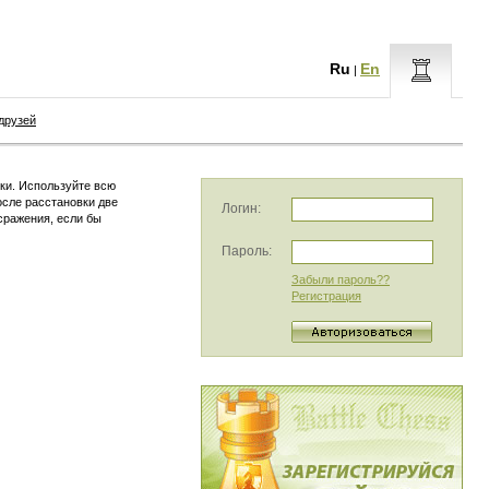
Ru
En
|
друзей
ки. Используйте всю
осле расстановки две
Логин:
сражения, если бы
Пароль:
Забыли пароль??
Регистрация