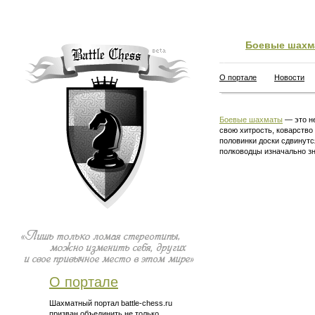
Боевые шахм
О портале
Новости
Боевые шахматы
— это не
свою хитрость, коварство
половинки доски сдвинутс
полководцы изначально зн
О портале
Шахматный портал battle-chess.ru
призван объединить не только