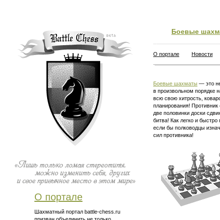
Боевые шахм
О портале
Новости
Боевые шахматы
— это не
в произвольном порядке н
всю свою хитрость, ковар
планирования! Противник 
две половинки доски сдви
битва! Как легко и быстро
если бы полководцы изна
сил противника!
О портале
Шахматный портал battle-chess.ru
призван объединить не только