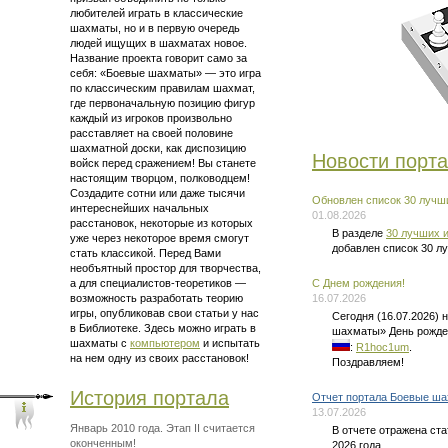
любителей играть в классические
шахматы, но и в первую очередь
людей ищущих в шахматах новое.
Название проекта говорит само за
себя: «Боевые шахматы» — это
игра
по классическим правилам шахмат
,
где первоначальную позицию фигур
каждый из игроков произвольно
расставляет на своей половине
шахматной доски, как диспозицию
Новости порт
войск перед сражением! Вы станете
настоящим творцом, полководцем!
Создадите сотни или даже тысячи
Обновлен список 30 лучши
интереснейших начальных
01.08.2026
расстановок, некоторые из которых
В разделе
30 лучших и
уже через некоторое время смогут
добавлен список 30 л
стать классикой. Перед Вами
необъятный простор для творчества,
а для
специалистов-теоретиков —
C Днем рождения!
возможность разработать теорию
16.07.2026
игры, опубликовав свои статьи у нас
Сегодня (16.07.2026)
в Библиотеке. Здесь можно
играть в
шахматы» День рожде
шахматы
с
компьютером
и испытать
:
R1hoc1um
.
на нем одну из своих расстановок!
Поздравляем!
История портала
Отчет портала Боевые ша
13.07.2026
Январь 2010 года. Этап II считается
В отчете отражена ст
оконченным!
2026 года.