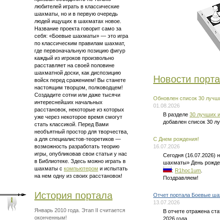
любителей играть в классические
шахматы, но и в первую очередь
людей ищущих в шахматах новое.
Название проекта говорит само за
себя: «Боевые шахматы» — это
игра
по классическим правилам шахмат
,
где первоначальную позицию фигур
каждый из игроков произвольно
расставляет на своей половине
шахматной доски, как диспозицию
Новости порт
войск перед сражением! Вы станете
настоящим творцом, полководцем!
Создадите сотни или даже тысячи
Обновлен список 30 лучши
интереснейших начальных
01.08.2026
расстановок, некоторые из которых
В разделе
30 лучших и
уже через некоторое время смогут
добавлен список 30 л
стать классикой. Перед Вами
необъятный простор для творчества,
а для
специалистов-теоретиков —
C Днем рождения!
возможность разработать теорию
16.07.2026
игры, опубликовав свои статьи у нас
Сегодня (16.07.2026)
в Библиотеке. Здесь можно
играть в
шахматы» День рожде
шахматы
с
компьютером
и испытать
:
R1hoc1um
.
на нем одну из своих расстановок!
Поздравляем!
История портала
Отчет портала Боевые ша
13.07.2026
Январь 2010 года. Этап II считается
В отчете отражена ст
оконченным!
2026 года.