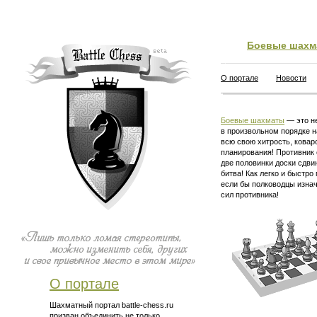
Боевые шахм
О портале
Новости
Боевые шахматы
— это не
в произвольном порядке н
всю свою хитрость, ковар
планирования! Противник 
две половинки доски сдви
битва! Как легко и быстро
если бы полководцы изна
сил противника!
О портале
Шахматный портал battle-chess.ru
призван объединить не только