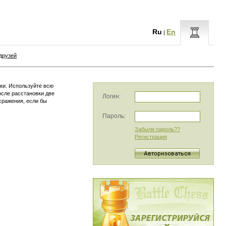
Ru
En
|
друзей
ки. Используйте всю
осле расстановки две
Логин:
сражения, если бы
Пароль:
Забыли пароль??
Регистрация