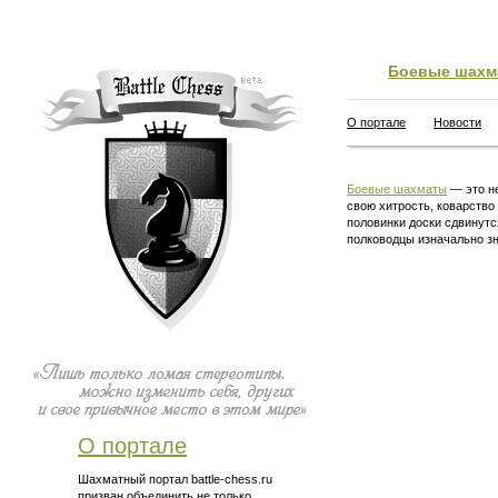
Боевые шахм
О портале
Новости
Боевые шахматы
— это не
свою хитрость, коварство
половинки доски сдвинутс
полководцы изначально зн
О портале
Шахматный портал battle-chess.ru
призван объединить не только