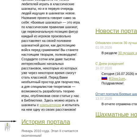
любителей играть в классические
шахматы, но и в первую очередь
людей ищущих в шахматах новое.
Название проекта говорит само за
себя: «Боевые шахматы» — это
игра
по классическим правилам шахмат
,
Новости порт
где первоначальную позицию фигур
каждый из игроков произвольно
расставляет на своей половине
Обновлен список 30 лучши
шахматной доски, как диспозицию
01.08.2026
войск перед сражением! Вы станете
В разделе
30 лучших и
настоящим творцом, полководцем!
Создадите сотни или даже тысячи
интереснейших начальных
C Днем рождения!
расстановок, некоторые из которых
16.07.2026
уже через некоторое время смогут
Сегодня (16.07.2026)
стать классикой. Перед Вами
:
R1hoc1um
.
необъятный простор для творчества,
Поздравляем!
а для
специалистов-теоретиков —
возможность разработать теорию
Отчет портала Боевые ша
игры, опубликовав свои статьи у нас
13.07.2026
в Библиотеке. Здесь можно
играть в
В отчете отражена ста
шахматы
с
компьютером
и испытать
на нем одну из своих расстановок!
Шахматные но
История портала
Январь 2010 года. Этап II считается
оконченным!