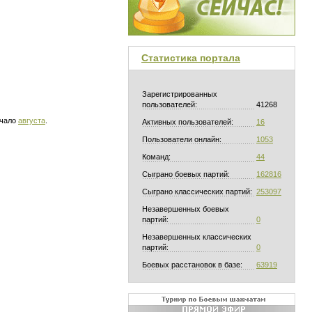
Статистика портала
Зарегистрированных
пользователей:
41268
ачало
августа
.
Активных пользователей:
16
Пользователи онлайн:
1053
Команд:
44
Сыграно боевых партий:
162816
Сыграно классических партий:
253097
Незавершенных боевых
партий:
0
Незавершенных классических
партий:
0
Боевых расстановок в базе:
63919