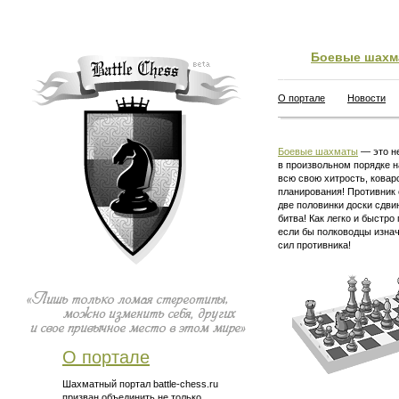
Боевые шахм
О портале
Новости
Боевые шахматы
— это не
в произвольном порядке н
всю свою хитрость, ковар
планирования! Противник 
две половинки доски сдви
битва! Как легко и быстро
если бы полководцы изна
сил противника!
О портале
Шахматный портал battle-chess.ru
призван объединить не только