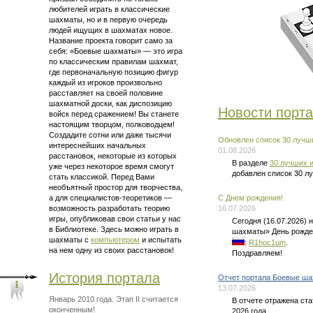
любителей играть в классические
шахматы, но и в первую очередь
людей ищущих в шахматах новое.
Название проекта говорит само за
себя: «Боевые шахматы» — это
игра
по классическим правилам шахмат
,
где первоначальную позицию фигур
каждый из игроков произвольно
расставляет на своей половине
шахматной доски, как диспозицию
Новости порт
войск перед сражением! Вы станете
настоящим творцом, полководцем!
Создадите сотни или даже тысячи
Обновлен список 30 лучши
интереснейших начальных
01.08.2026
расстановок, некоторые из которых
В разделе
30 лучших и
уже через некоторое время смогут
добавлен список 30 л
стать классикой. Перед Вами
необъятный простор для творчества,
а для
специалистов-теоретиков —
C Днем рождения!
возможность разработать теорию
16.07.2026
игры, опубликовав свои статьи у нас
Сегодня (16.07.2026)
в Библиотеке. Здесь можно
играть в
шахматы» День рожде
шахматы
с
компьютером
и испытать
:
R1hoc1um
.
на нем одну из своих расстановок!
Поздравляем!
История портала
Отчет портала Боевые ша
13.07.2026
Январь 2010 года. Этап II считается
В отчете отражена ст
оконченным!
2026 года.