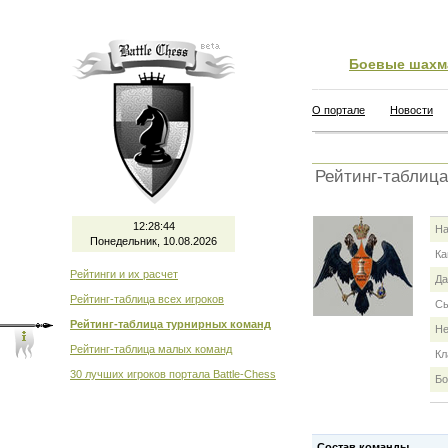
Боевые шахм
О портале
Новости
Рейтинг-таблица
12:28:45
На
Понедельник, 10.08.2026
Ка
Рейтинги и их расчет
Да
Рейтинг-таблица всех игроков
Сы
Рейтинг-таблица турнирных команд
Не
Рейтинг-таблица малых команд
Кл
30 лучших игроков портала Battle-Chess
Бо
Состав команды