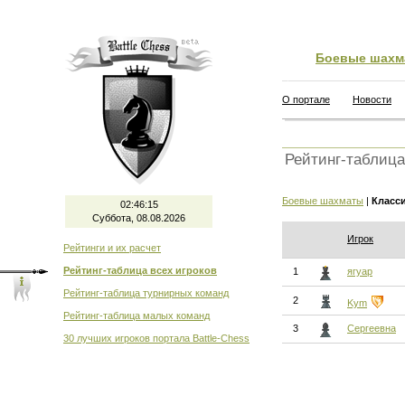
Боевые шахм
О портале
Новости
Рейтинг-таблица
Боевые шахматы
|
Класс
02:46:15
Суббота, 08.08.2026
Игрок
Рейтинги и их расчет
Рейтинг-таблица всех игроков
1
ягуар
Рейтинг-таблица турнирных команд
2
Kym
Рейтинг-таблица малых команд
3
Сергеевна
30 лучших игроков портала Battle-Chess