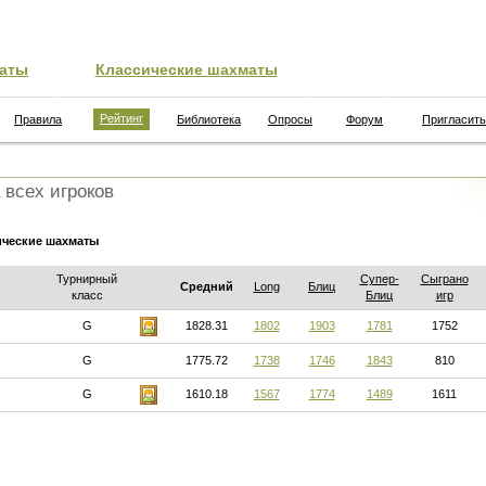
аты
Классические шахматы
Рейтинг
Правила
Библиотека
Опросы
Форум
Пригласить
 всех игроков
ические шахматы
Турнирный
Супер-
Сыграно
Средний
Long
Блиц
класс
Блиц
игр
G
1828.31
1802
1903
1781
1752
G
1775.72
1738
1746
1843
810
G
1610.18
1567
1774
1489
1611