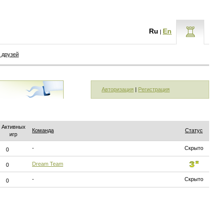
Ru
En
|
 друзей
Авторизация
|
Регистрация
Активных
Команда
Статус
игр
-
Скрыто
0
Dream Team
0
-
Скрыто
0