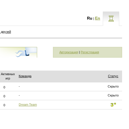
Ru
En
|
 друзей
Авторизация
|
Регистрация
Активных
Команда
Статус
игр
-
Скрыто
0
-
Скрыто
0
Dream Team
0