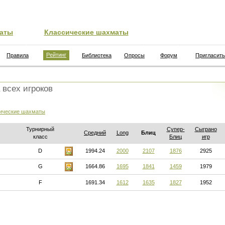
аты
Классические шахматы
Рейтинг
Правила
Библиотека
Опросы
Форум
Пригласить
 всех игроков
ические шахматы
Турнирный
Супер-
Сыграно
Средний
Long
Блиц
класс
Блиц
игр
D
1994.24
2000
2107
1876
2925
G
1664.86
1695
1841
1459
1979
F
1691.34
1612
1635
1827
1952