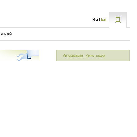
Ru
En
|
 друзей
Авторизация
|
Регистрация