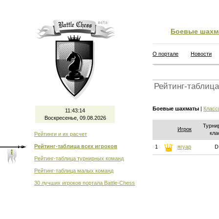
Боевые шахм
О портале
Новости
Рейтинг-таблица
Боевые шахматы
|
Класс
11:43:14
Воскресенье, 09.08.2026
Турни
Игрок
кла
Рейтинги и их расчет
Рейтинг-таблица всех игроков
1
ягуар
D
Рейтинг-таблица турнирных команд
Рейтинг-таблица малых команд
30 лучших игроков портала Battle-Chess