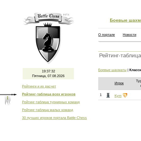
Боевые шахм
О портале
Новости
Рейтинг-таблица
Боевые шахматы
|
Класс
19:37:32
Пятница, 07.08.2026
Ту
Игрок
Рейтинги и их расчет
Рейтинг-таблица всех игроков
1
Kym
Рейтинг-таблица турнирных команд
Рейтинг-таблица малых команд
30 лучших игроков портала Battle-Chess