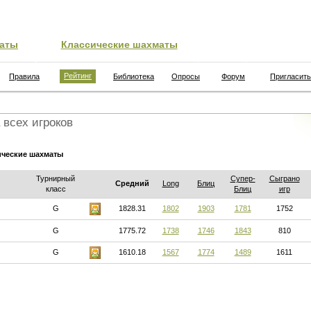
аты
Классические шахматы
Рейтинг
Правила
Библиотека
Опросы
Форум
Пригласить
 всех игроков
ические шахматы
Турнирный
Супер-
Сыграно
Средний
Long
Блиц
класс
Блиц
игр
G
1828.31
1802
1903
1781
1752
G
1775.72
1738
1746
1843
810
G
1610.18
1567
1774
1489
1611