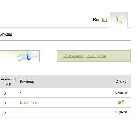
Ru
En
|
 друзей
Авторизация
|
Регистрация
Активных
Команда
Статус
игр
-
Скрыто
0
Dream Team
0
-
Скрыто
0