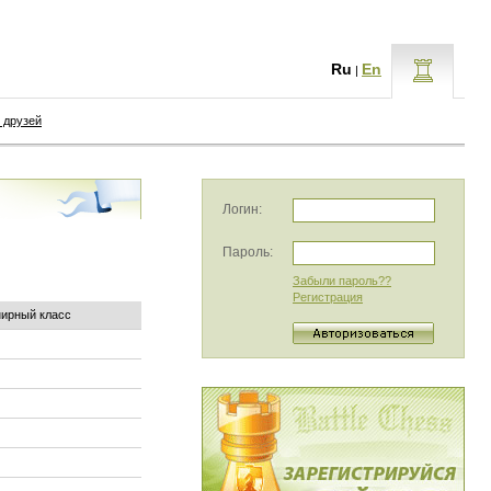
Ru
En
|
 друзей
Логин:
Пароль:
Забыли пароль??
Регистрация
нирный класс