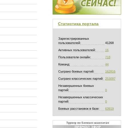
Статистика портала
Зарегистрированных
пользователей:
41268
Активных пользователей:
16
Пользователи онлайн:
718
Команд:
44
Сыграно боевых партий:
162816
Сыграно классических партий:
253097
Незавершенных боевых
партий:
0
Незавершенных классических
партий:
0
Боевых расстановок в базе:
63919