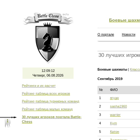
Боевые шахм
О портале
Новости
30 лучших игрок
Боевые шахматы
|
Класс
12:09:13
Четверг, 06.08.2026
Сентябрь 2019
Рейтинги и их расчет
№
ФИО
Рейтинг-таблица всех игроков
1
ягуар
Рейтинг-таблица турнирных команд
2
sasha1960
Рейтинг-таблица малых команд
3
warrier
30 лучших игроков портала Battle-
Chess
4
Kym
5
Катон