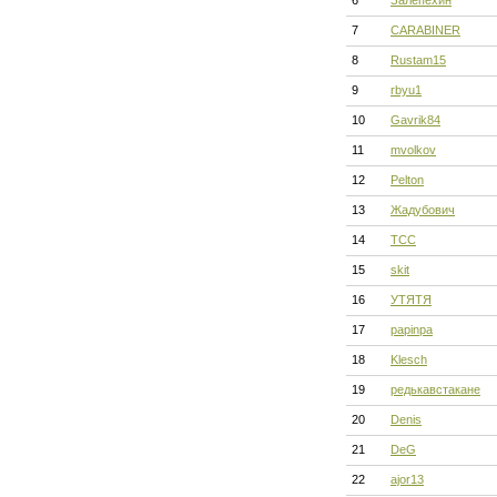
6
Залепехин
7
CARABINER
8
Rustam15
9
rbyu1
10
Gavrik84
11
mvolkov
12
Pelton
13
Жадубович
14
ТСС
15
skit
16
УТЯТЯ
17
papinpa
18
Klesch
19
редькавстакане
20
Denis
21
DeG
22
ajor13