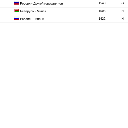
1543
G
Россия - Другой город/регион
1503
H
Беларусь - Минск
1422
H
Россия - Липецк