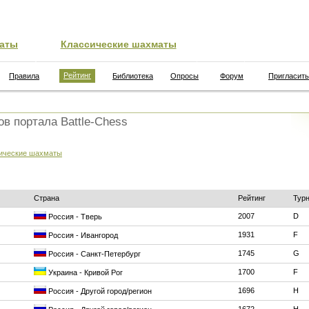
аты
Классические шахматы
Рейтинг
Правила
Библиотека
Опросы
Форум
Пригласить
ов портала Battle-Chess
ические шахматы
Страна
Рейтинг
Тур
2007
D
Россия - Тверь
1931
F
Россия - Ивангород
1745
G
Россия - Санкт-Петербург
1700
F
Украина - Кривой Рог
1696
H
Россия - Другой город/регион