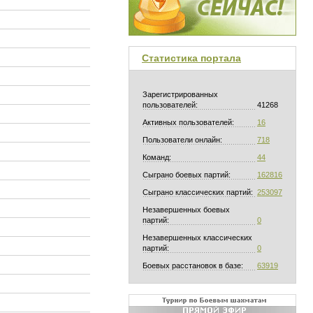
Статистика портала
Зарегистрированных
пользователей:
41268
Активных пользователей:
16
Пользователи онлайн:
718
Команд:
44
Сыграно боевых партий:
162816
Сыграно классических партий:
253097
Незавершенных боевых
партий:
0
Незавершенных классических
партий:
0
Боевых расстановок в базе:
63919