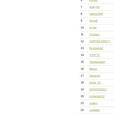
6
korifun
7
andryha
8
sasha1960
9
Shveik
10
ягуар
11
Татоша
12
СЕРГЕЙ-КРЕСТ
13
Kickmaster
14
ТУНГУС
15
Провинциал
16
Bekas
17
Sahasss
18
Gasir_21
19
KONSTANZIJ
20
romansito12
21
sealvo
22
сержант