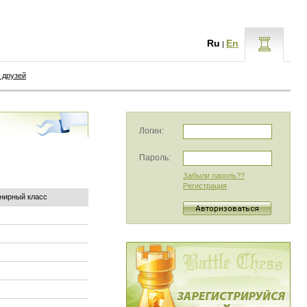
Ru
En
|
 друзей
Логин:
Пароль:
Забыли пароль??
Регистрация
нирный класс