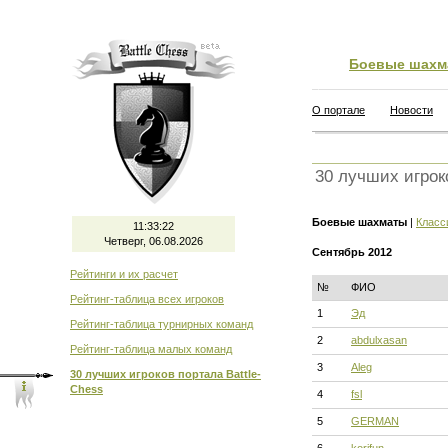
Боевые шахм
О портале
Новости
30 лучших игрок
Боевые шахматы
|
Класс
11:33:23
Четверг, 06.08.2026
Сентябрь 2012
Рейтинги и их расчет
№
ФИО
Рейтинг-таблица всех игроков
1
Эд
Рейтинг-таблица турнирных команд
2
abdulxasan
Рейтинг-таблица малых команд
3
Aleg
30 лучших игроков портала Battle-
Chess
4
fsl
5
GERMAN