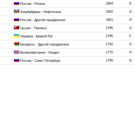
1804
E
Россия - Рязань
1802
G
Азербайджан - Нефтечала
1801
H
Россия - Другой город/регион
1796
G
Грузия - Тбилиси
1795
F
Украина - Кривой Рог
1792
G
Беларусь - Другой город/регион
1775
H
Великобритания - Лондон
1765
G
Россия - Санкт-Петербург