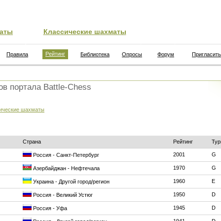
аты
Классические шахматы
Рейтинг
Правила
Библиотека
Опросы
Форум
Пригласить
ов портала Battle-Chess
ические шахматы
Страна
Рейтинг
Тур
2001
G
Россия - Санкт-Петербург
1970
G
Азербайджан - Нефтечала
1960
E
Украина - Другой город/регион
1950
D
Россия - Великий Устюг
1945
D
Россия - Уфа