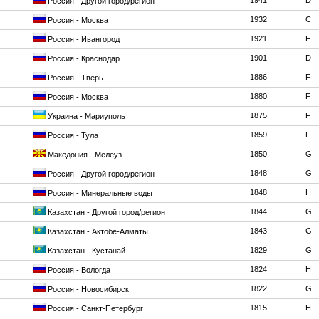
1941
D
Россия - Другой город/регион
1932
C
Россия - Москва
1921
F
Россия - Ивангород
1901
D
Россия - Краснодар
1886
F
Россия - Тверь
1880
F
Россия - Москва
1875
F
Украина - Мариуполь
1859
F
Россия - Тула
1850
G
Македония - Мелеуз
1848
G
Россия - Другой город/регион
1848
H
Россия - Минеральные воды
1844
G
Казахстан - Другой город/регион
1843
G
Казахстан - Актобе-Алматы
1829
G
Казахстан - Кустанай
1824
H
Россия - Вологда
1822
G
Россия - Новосибирск
1815
H
Россия - Санкт-Петербург