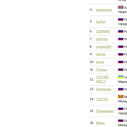
Устюг
Аз
4
abdulxasan
Нефт
Ро
5
korifun
город
6
GERMAN
Ро
7
andryha
Ро
8
sasha1960
Ро
9
Shveik
Ро
10
ягуар
Ро
11
Татоша
Ро
СЕРГЕЙ-
Ук
12
КРЕСТ
Мари
13
Kickmaster
Ро
Ма
14
ТУНГУС
Меле
Ро
15
Провинциал
город
Ро
16
Bekas
Мине