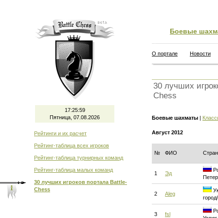
Боевые шахм
О портале
Новости
30 лучших игроко
Chess
17:26:00
Пятница, 07.08.2026
Боевые шахматы
|
Класс
Август 2012
Рейтинги и их расчет
Рейтинг-таблица всех игроков
№
ФИО
Стран
Рейтинг-таблица турнирных команд
Рейтинг-таблица малых команд
Ро
1
Эд
Петер
30 лучших игроков портала Battle-
Chess
Ук
2
Aleg
город
Ро
3
fsl