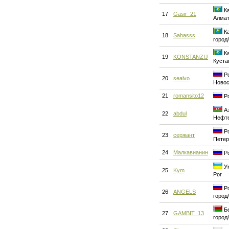
Ка
17
Gasir_21
Алма
Ка
18
Sahasss
город
Ка
19
KONSTANZIJ
Куста
Ро
20
sealvo
Новос
21
romansito12
Ро
Аз
22
abdul
Нефт
Ро
23
сержант
Петер
24
Малкавианин
Ро
Ук
25
Kym
Рог
Ро
26
ANGELS
город
Бе
27
GAMBIT_13
город