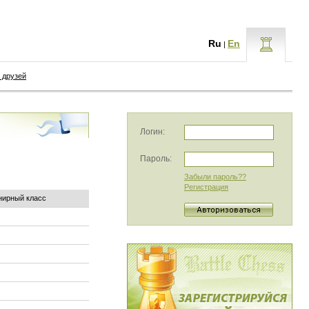
Ru
En
|
 друзей
Логин:
Пароль:
Забыли пароль??
Регистрация
нирный класс