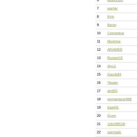
6
A2lex2000
7
warrier
8
Kym
9
Катон
10
Сергеевна
11
Молоток
12
ARXIMED
13
Rustam15
14
rbyu1
15
Gavrik84
16
Чешир
17
dm953
18
germanlazar888
19
Kaa441
20
Grom
21
John3951W
22
starclads