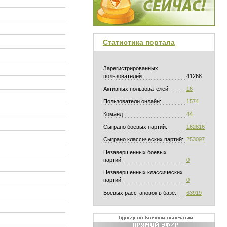
Статистика портала
Зарегистрированных
пользователей:
41268
Активных пользователей:
16
Пользователи онлайн:
1574
Команд:
44
Сыграно боевых партий:
162816
Сыграно классических партий:
253097
Незавершенных боевых
партий:
0
Незавершенных классических
партий:
0
Боевых расстановок в базе:
63919