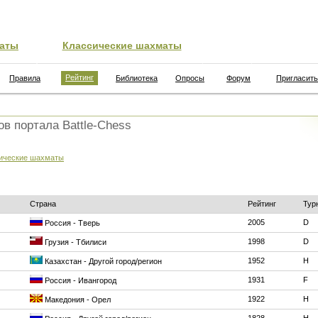
аты
Классические шахматы
Рейтинг
Правила
Библиотека
Опросы
Форум
Пригласить
ов портала Battle-Chess
ические шахматы
Страна
Рейтинг
Тур
2005
D
Россия - Тверь
1998
D
Грузия - Тбилиси
1952
H
Казахстан - Другой город/регион
1931
F
Россия - Ивангород
1922
H
Македония - Орел