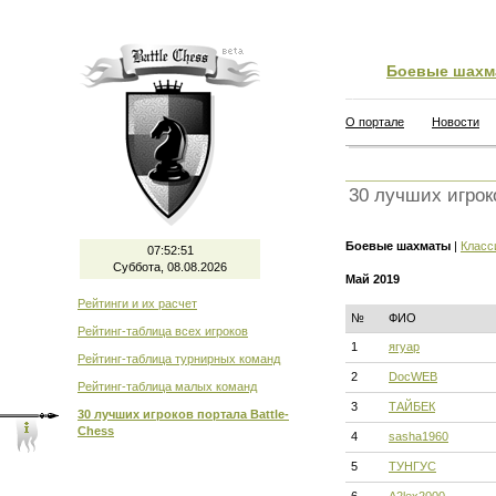
Боевые шахм
О портале
Новости
30 лучших игрок
Боевые шахматы
|
Класс
07:52:52
Суббота, 08.08.2026
Май 2019
Рейтинги и их расчет
№
ФИО
Рейтинг-таблица всех игроков
1
ягуар
Рейтинг-таблица турнирных команд
2
DocWEB
Рейтинг-таблица малых команд
3
ТАЙБЕК
30 лучших игроков портала Battle-
Chess
4
sasha1960
5
ТУНГУС