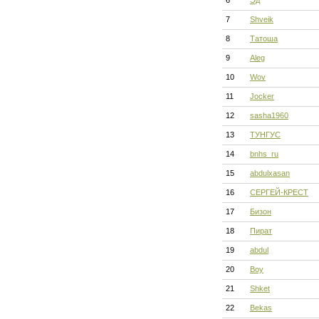
6
Эд
7
Shveik
8
Татоша
9
Aleg
10
Wov
11
Jocker
12
sasha1960
13
ТУНГУС
14
bnhs_ru
15
abdulxasan
16
СЕРГЕЙ-КРЕСТ
17
Бизон
18
Пират
19
abdul
20
Boy
21
Shket
22
Bekas