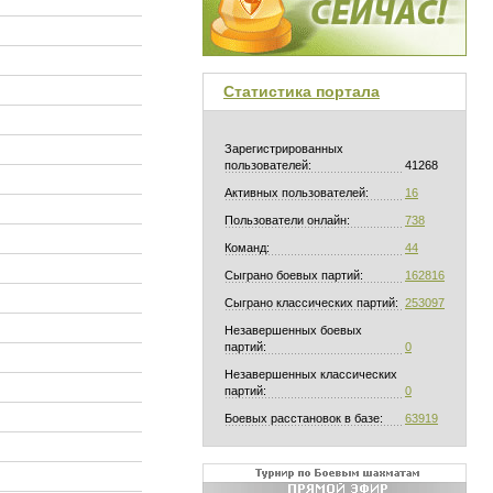
Статистика портала
Зарегистрированных
пользователей:
41268
Активных пользователей:
16
Пользователи онлайн:
738
Команд:
44
Сыграно боевых партий:
162816
Сыграно классических партий:
253097
Незавершенных боевых
партий:
0
Незавершенных классических
партий:
0
Боевых расстановок в базе:
63919