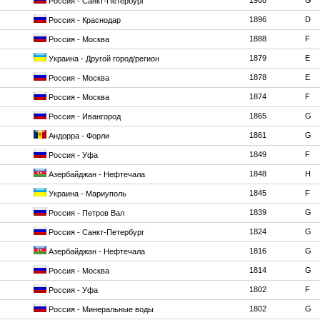
1908
G
Россия - Санкт-Петербург
1896
D
Россия - Краснодар
1888
F
Россия - Москва
1879
E
Украина - Другой город/регион
1878
E
Россия - Москва
1874
F
Россия - Москва
1865
G
Россия - Ивангород
1861
G
Андорра - Форли
1849
F
Россия - Уфа
1848
H
Азербайджан - Нефтечала
1845
F
Украина - Мариуполь
1839
G
Россия - Петров Вал
1824
G
Россия - Санкт-Петербург
1816
G
Азербайджан - Нефтечала
1814
G
Россия - Москва
1802
F
Россия - Уфа
1802
G
Россия - Минеральные воды