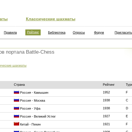
аты
Классические шахматы
Рейтинг
Правила
Библиотека
Опросы
Форум
Пригласить
ов портала Battle-Chess
ические шахматы
Страна
Рейтинг
Тур
1952
F
Россия - Камышин
1938
C
Россия - Москва
1938
D
Россия - Уфа
1927
E
Россия - Великий Устюг
1921
F
Китай - Пекин