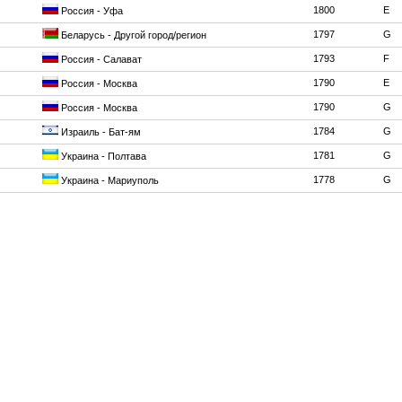
1800
E
Россия - Уфа
1797
G
Беларусь - Другой город/регион
1793
F
Россия - Салават
1790
E
Россия - Москва
1790
G
Россия - Москва
1784
G
Израиль - Бат-ям
1781
G
Украина - Полтава
1778
G
Украина - Мариуполь