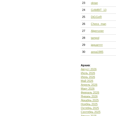
23
oktan
24
GAMBIT_13
25
DiGGeR
26
Chess_man
27
Algersster
28
tampol
29
jaguarrrrr
30
анна1985
Архив
:
Август 2026
Июль 2026
Июнь 2026
Май 2026
Апрель 2026
Март 2026
Февраль 2026
Январь 2026
Декабрь 2025
Ноябрь 2025
Октябрь 2025
Сентябрь 2025
Август 2025