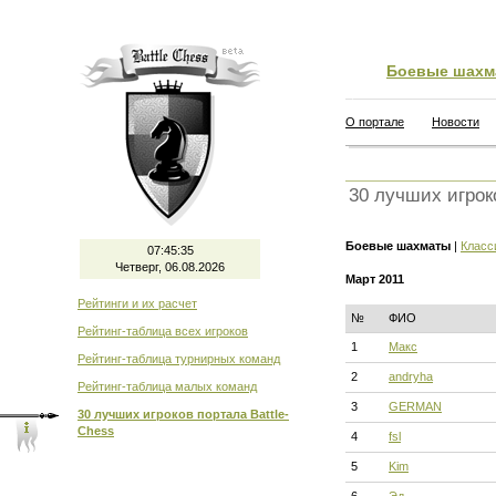
Боевые шахм
О портале
Новости
30 лучших игрок
Боевые шахматы
|
Класс
07:45:36
Четверг, 06.08.2026
Март 2011
Рейтинги и их расчет
№
ФИО
Рейтинг-таблица всех игроков
1
Макс
Рейтинг-таблица турнирных команд
2
andryha
Рейтинг-таблица малых команд
3
GERMAN
30 лучших игроков портала Battle-
Chess
4
fsl
5
Kim