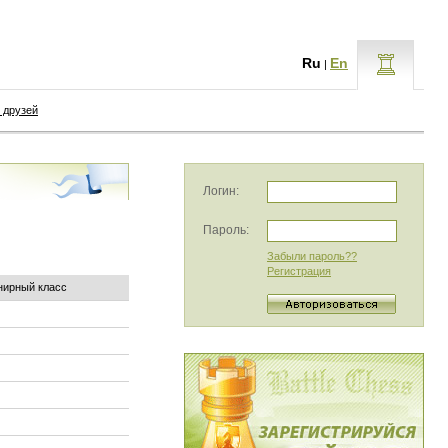
Ru
En
|
 друзей
Логин:
Пароль:
Забыли пароль??
Регистрация
нирный класс