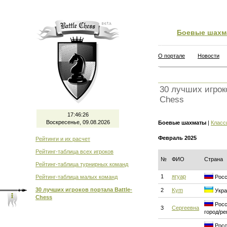
Боевые шахм
О портале
Новости
30 лучших игроко
Chess
17:46:26
Воскресенье, 09.08.2026
Боевые шахматы
|
Класс
Февраль 2025
Рейтинги и их расчет
Рейтинг-таблица всех игроков
№
ФИО
Страна
Рейтинг-таблица турнирных команд
1
ягуар
Рейтинг-таблица малых команд
Росс
30 лучших игроков портала Battle-
2
Kym
Укра
Chess
Росс
3
Сергеевна
город/ре
Росс