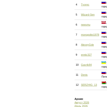
4
Tvorec
горо
5
Wizard-Sen
горо
6
neesmu
горо
7
monopolist1978
горо
8
AlexeyGde
горо
9
eretic327
горо
10
Gavrik84
горо
11
Denis
Пет
12
SERZHIG_13
горо
Архив
:
Август 2026
Июль 2026