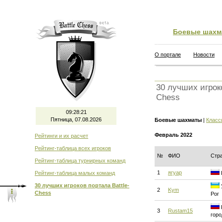
Боевые шахм
О портале
Новости
30 лучших игроко
Chess
09:28:22
Пятница, 07.08.2026
Боевые шахматы
|
Класс
Февраль 2022
Рейтинги и их расчет
Рейтинг-таблица всех игроков
№
ФИО
Стр
Рейтинг-таблица турнирных команд
1
ягуар
Рейтинг-таблица малых команд
30 лучших игроков портала Battle-
2
Kym
Chess
Рог
3
Rustam15
горо