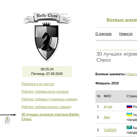
Боевые шахм
О портале
Новости
30 лучших игроко
Chess
08:25:25
Пятница, 07.08.2026
Боевые шахматы
|
Класс
Февраль 2019
Рейтинги и их расчет
Рейтинг-таблица всех игроков
№
ФИО
Стран
Рейтинг-таблица турнирных команд
1
ягуар
Рейтинг-таблица малых команд
Ро
30 лучших игроков портала Battle-
Ук
2
Aleg
Chess
город/
Ка
3
ТАЙБЕК
город/