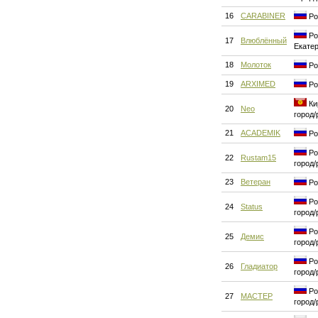
16
CARABINER
Ро
Ро
17
Влюблённый
Екате
18
Молоток
Ро
19
ARXIMED
Ро
Ки
20
Neo
город/
21
ACADEMIK
Ро
Ро
22
Rustam15
город/
23
Ветеран
Ро
Ро
24
Status
город/
Ро
25
Демис
город/
Ро
26
Гладиатор
город/
Ро
27
MACTEP
город/