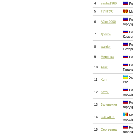
4
sasha1960
Ро
5
ТУНГУС
Ма
Ро
6
A2lex2000
город/
Ро
7
Дракон
Комсо
Ро
8
warrier
Петер
9
Мирянка
Ро
Ро
10
Аякс
Гаван
Ук
11
Kym
Рог
Ро
12
Катон
город/
Ро
13
Залепехин
город/
Мо
14
GAGAUZ
город/
Ро
15
Сергеевна
город/