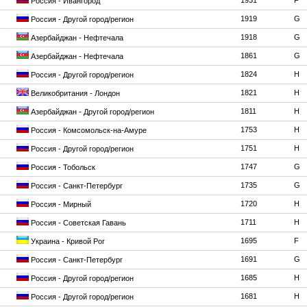
1931
F
Россия - Ивангород
1919
G
Россия - Другой город/регион
1918
G
Азербайджан - Нефтечала
1861
G
Азербайджан - Нефтечала
1824
H
Россия - Другой город/регион
1821
H
Великобритания - Лондон
1811
H
Азербайджан - Другой город/регион
1753
H
Россия - Комсомольск-на-Амуре
1751
H
Россия - Другой город/регион
1747
G
Россия - Тобольск
1735
G
Россия - Санкт-Петербург
1720
H
Россия - Мирный
1711
H
Россия - Советская Гавань
1695
F
Украина - Кривой Рог
1691
G
Россия - Санкт-Петербург
1685
H
Россия - Другой город/регион
1681
H
Россия - Другой город/регион