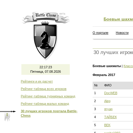
Боевые шахм
О портале
Новости
30 лучших игрок
Боевые шахматы
|
Класс
22:17:24
Пятница, 07.08.2026
Февраль 2017
Рейтинги и их расчет
№
ФИО
Рейтинг-таблица всех игроков
1
DocWEB
Рейтинг-таблица турнирных команд
2
Aleg
Рейтинг-таблица малых команд
3
ягуар
30 лучших игроков портала Battle-
Chess
4
ТАЙБЕК
5
BEK