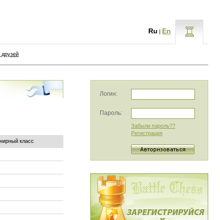
Ru
En
|
 друзей
Логин:
Пароль:
Забыли пароль??
Регистрация
нирный класс