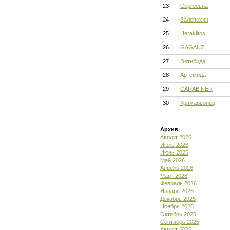
23
Сергеевна
24
Залепехин
25
Heraklitos
26
GAGAUZ
27
Эвтибида
28
Артемида
29
CARABINER
30
Крамарьонец
Архив
:
Август 2026
Июль 2026
Июнь 2026
Май 2026
Апрель 2026
Март 2026
Февраль 2026
Январь 2026
Декабрь 2025
Ноябрь 2025
Октябрь 2025
Сентябрь 2025
Август 2025