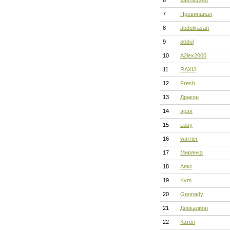
6
sasha1960
7
Провинциал
8
abdulxasan
9
abdul
10
A2lex2000
11
RAXIJ
12
Fresh
13
Дракон
14
эрэя
15
Lusy
16
warrier
17
Мирянка
18
Аякс
19
Kym
20
Gennady
21
Девкалион
22
Катон