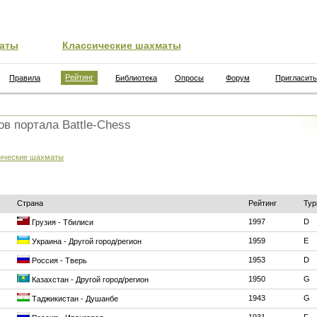
аты
Классические шахматы
Рейтинг
Правила
Библиотека
Опросы
Форум
Пригласить
ов портала Battle-Chess
ические шахматы
Страна
Рейтинг
Тур
1997
D
Грузия - Тбилиси
1959
E
Украина - Другой город/регион
1953
D
Россия - Тверь
1950
G
Казахстан - Другой город/регион
1943
G
Таджикистан - Душанбе