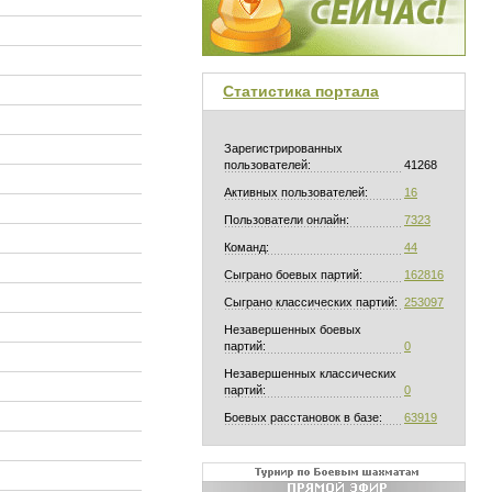
Статистика портала
Зарегистрированных
пользователей:
41268
Активных пользователей:
16
Пользователи онлайн:
7323
Команд:
44
Сыграно боевых партий:
162816
Сыграно классических партий:
253097
Незавершенных боевых
партий:
0
Незавершенных классических
партий:
0
Боевых расстановок в базе:
63919